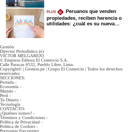
Peruanos que venden
PLUS
G
propiedades, reciben herencia o
utilidades: ¿cuál es su nueva
inversión clave?
Gestión
Director Periodístico (e)
VÍCTOR MELGAREJO
© Empresa Editora El Comercio S.A.
Calle Paracas #532, Pueblo Libre, Lima.
Copyright© | Gestion.pe | Grupo El Comercio | Todos los derechos
reservados
SECCIONES:
Portada
-
Economía
-
Mundo
-
Perú
-
Tu Dinero
-
Tecnología
CONTACTO:
¿Quiénes somos?
-
Términos y Condiciones
-
Política de Privacidad
-
Politica de Cookies
-
Preguntas Frecuentes