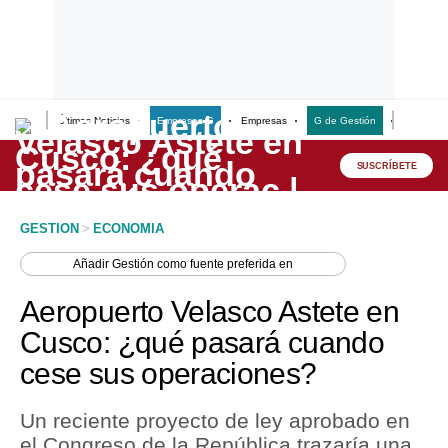
Últimas Noticias
Empresas G
Empresas
G de Gestión
Finanzas
Lo último
Peru Quiosco
SUSCRÍBETE
Portada
GESTION
>
ECONOMIA
Empresas
Añadir
Gestión
como fuente preferida en
Management & Empleo
Aeropuerto Velasco Astete en
Economía
Cusco: ¿qué pasará cuando
cese sus operaciones?
Mercados
Perú
Un reciente proyecto de ley aprobado en
el Congreso de la República trazaría una
Política