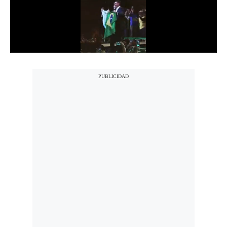
Notas Contratadas
Podcast
Gestión TV
Videos
Fotogalerías
gestion.pe
¿quiénes
Somos?
Términos
Y
Condiciones
Política
De
Privacidad