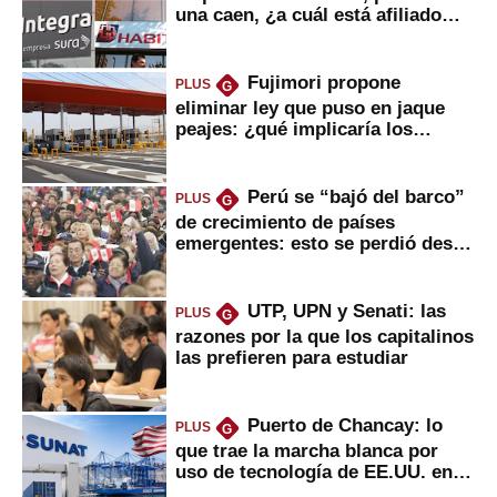
una caen, ¿a cuál está afiliado
usted?
Fujimori propone
PLUS
G
eliminar ley que puso en jaque
peajes: ¿qué implicaría los
usuarios?
Perú se “bajó del barco”
PLUS
G
de crecimiento de países
emergentes: esto se perdió desde
2022
UTP, UPN y Senati: las
PLUS
G
razones por la que los capitalinos
las prefieren para estudiar
Puerto de Chancay: lo
PLUS
G
que trae la marcha blanca por
uso de tecnología de EE.UU. en
mercancías