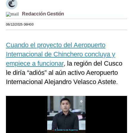
Moda
Redacción Gestión
Estilos
06/12/2025 06H00
Mundo
Cuando el proyecto del Aeropuerto
EEUU
Internacional de Chinchero concluya y
México
empiece a funcionar
, la región del Cusco
España
le diría “adiós” al aún activo Aeropuerto
Internacional
Internacional Alejandro Velasco Astete.
Tecnología
Club del Suscriptor
Mix
G de Gestión