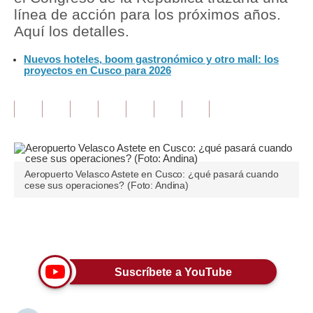
línea de acción para los próximos años.
Tu Dinero
Aquí los detalles.
Finanzas Personales
Nuevos hoteles, boom gastronómico y otro mall: los
proyectos en Cusco para 2026
Inmobiliarias
Plus G
Opinión
Editorial
Aeropuerto Velasco Astete en Cusco: ¿qué pasará cuando
cese sus operaciones? (Foto: Andina)
Pregunta de hoy
Blogs
Únete a nuestro canal
Tendencias
Suscríbete a YouTube
Lujo
Viajes