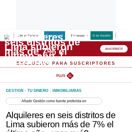
Últimas Noticias
Empresas G
Empresas
G de Gestión
Finanzas
Lo último
Peru Quiosco
SUSCRÍBETE
Portada
EXCLUSIVO PARA SUSCRIPTORES
Empresas
PLUS
G
Management & Empleo
GESTION
>
TU DINERO
>
INMOBILIARIAS
Economía
Añadir
Gestión
como fuente preferida en
Mercados
Alquileres en seis distritos de
Perú
Lima subieron más de 7% el
Política