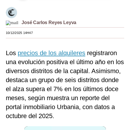
Moda
Estilos
José Carlos Reyes Leyva
Mundo
10/12/2025 14H47
EEUU
Los
precios de los alquileres
registraron
México
una evolución positiva el último año en los
España
diversos distritos de la capital. Asimismo,
Internacional
destaca un grupo de seis distritos donde
el alza supera el 7% en los últimos doce
Tecnología
meses, según muestra un reporte del
Club del Suscriptor
portal inmobiliario Urbania, con datos a
Mix
octubre del 2025.
G de Gestión