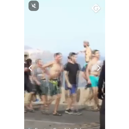
Notas Contratadas
Podcast
Gestión TV
Videos
Fotogalerías
gestion.pe
¿quiénes
Somos?
Términos
Y
Condiciones
Política
De
Privacidad