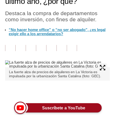
último año, ¿por qué?
Tu Dinero
Destaca la compra de departamentos
como inversión, con fines de alquiler.
Finanzas Personales
“No hacer home office” o “no ser abogado”, ¿es legal
Inmobiliarias
exigir ello a los arrendatarios?
Plus G
Opinión
Editorial
Pregunta de hoy
La fuerte alza de precios de alquileres en La Victoria es
impulsada por la urbanización Santa Catalina (foto: GEC).
Blogs
Tendencias
Únete a nuestro canal
Lujo
Suscríbete a YouTube
Viajes