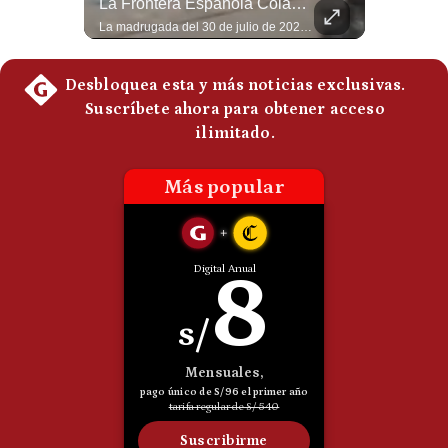
¿Irán Se Está Convirtiendo En Un Régimen Militar? | #radar24
La Frontera Española Colapsa ¿Qué Está Pasando En Ceuta? | Gestión Mundo
Politica
Esteban Silva, politólogo internacional, señala que algunos analistas consideran que la estructura religiosa iraní estaría sirviendo para sostener el poder de una cúpula militar. Explica que la Guardia Revolucionaria está aumentando su influencia sobre la seguridad, las decisiones estratégicas y hasta asuntos económicos como el estrecho de Ormuz. #Iran #GuardiaRevolucionaria #Geopolitica #NoticiasInternacionales #Shorts 👉 Suscríbete y activa la campana para no perderte nuestro análisis diario. 🌎 Síguenos en nuestras redes sociales: 📌 Web oficial: https://gestion.pe/mundo/ 📌 LinkedIn: http://bit.ly/3HYIET0 📌 X (Twitter): http://bit.ly/4noZtX9 📌 TikTok: http://bit.ly/4evB6TO
La madrugada del 30 de julio de 2026 marcó un antes y un después en el Estrecho de Gibraltar. En cuestión de horas, cerca de 72.000 migrantes marroquíes ingresaron al territorio español de Ceuta, desbordando por completo a una ciudad de apenas 85.000 habitantes. En este video, explicamos los detalles de la emergencia humana y las ramificaciones geopolíticas del conflicto: la trampa de los rumores en redes sociales, el rol de Marruecos, el acercamiento de España a Argelia y la respuesta de la Unión Europea ante las amenazas de suspensión del Tratado Schengen. #Ceuta #España #Marruecos #Geopolitica #PedroSanchez #NoticiasInternacionales #Schengen #Europa #CrisisMigratoria 👉 Suscríbete y activa la campana para no perderte nuestro análisis diario. 🌎 Síguenos en nuestras redes sociales: 📌 Web oficial: https://gestion.pe/mundo/ 📌 LinkedIn: http://bit.ly/3HYIET0 📌 X (Twitter): http://bit.ly/4noZtX9 📌 TikTok: http://bit.ly/4evB6TO
De
Cookies
Preguntas
Frecuentes