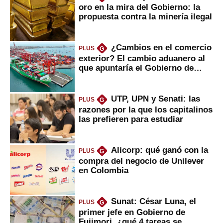
oro en la mira del Gobierno: la
propuesta contra la minería ilegal
¿Cambios en el comercio
PLUS
G
exterior? El cambio aduanero al
que apuntaría el Gobierno de
Fujimori
UTP, UPN y Senati: las
PLUS
G
razones por la que los capitalinos
las prefieren para estudiar
Alicorp: qué ganó con la
PLUS
G
compra del negocio de Unilever
en Colombia
Sunat: César Luna, el
PLUS
G
primer jefe en Gobierno de
Fujimori, ¿qué 4 tareas se