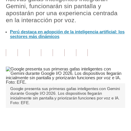
Gemini, funcionarán sin pantalla y
Tu Dinero
apostarán por una experiencia centrada
en la interacción por voz.
Finanzas Personales
Perú destaca en adopción de la inteligencia artificial: los
Inmobiliarias
sectores más dinámicos
Plus G
Opinión
Editorial
Pregunta de hoy
Google presenta sus primeras gafas inteligentes con Gemini
Blogs
durante Google I/O 2026. Los dispositivos llegarán
inicialmente sin pantalla y priorizarán funciones por voz e IA.
Foto: EFE.
Tendencias
Lujo
Únete a nuestro canal
Viajes