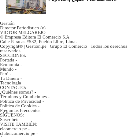
marcan urgentes?
Gestión
Director Periodístico (e)
VÍCTOR MELGAREJO
© Empresa Editora El Comercio S.A.
Calle Paracas #532, Pueblo Libre, Lima.
Copyright© | Gestion.pe | Grupo El Comercio | Todos los derechos
reservados
SECCIONES:
Portada
-
Economía
-
Mundo
-
Perú
-
Tu Dinero
-
Tecnología
CONTACTO:
¿Quiénes somos?
-
Términos y Condiciones
-
Política de Privacidad
-
Politica de Cookies
-
Preguntas Frecuentes
SÍGUENOS:
Suscríbete
VISITE TAMBIÉN:
elcomercio.pe
-
clubelcomercio.pe
-