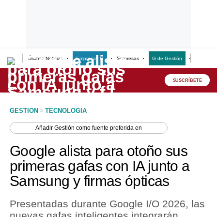
Últimas Noticias
Empresas G
Empresas
G de Gestión
Finanzas
Lo último
Peru Quiosco
SUSCRÍBETE
Portada
GESTION
>
TECNOLOGIA
Empresas
Añadir
Gestión
como fuente preferida en
Management & Empleo
Google alista para otoño sus
Economía
primeras gafas con IA junto a
Samsung y firmas ópticas
Mercados
Perú
Presentadas durante Google I/O 2026, las
nuevas gafas inteligentes integrarán
Política