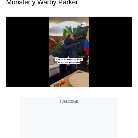
Monster y Warby Parker.
Notas Contratadas
Podcast
Gestión TV
Videos
Fotogalerías
gestion.pe
¿quiénes
Somos?
Términos
Y
Condiciones
Política
De
Privacidad