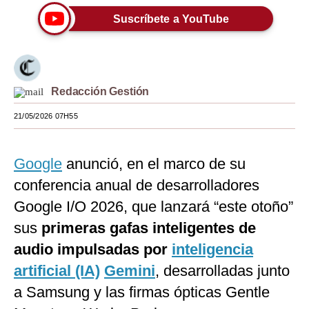
Suscríbete a YouTube
Moda
Estilos
Mundo
Redacción Gestión
EEUU
21/05/2026 07H55
México
España
Google
anunció, en el marco de su
conferencia anual de desarrolladores
Internacional
Google I/O 2026, que lanzará “este otoño”
Tecnología
sus
primeras gafas inteligentes de
Club del Suscriptor
audio impulsadas por
inteligencia
artificial (IA)
Gemini
, desarrolladas junto
Mix
a Samsung y las firmas ópticas Gentle
G de Gestión