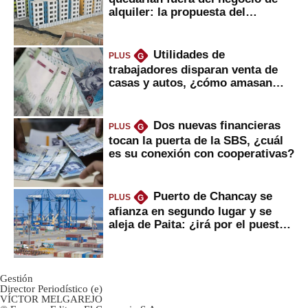
alquiler: la propuesta del
gobierno
Utilidades de
PLUS
G
trabajadores disparan venta de
casas y autos, ¿cómo amasan
tanta liquidez?
Dos nuevas financieras
PLUS
G
tocan la puerta de la SBS, ¿cuál
es su conexión con cooperativas?
Puerto de Chancay se
PLUS
G
afianza en segundo lugar y se
aleja de Paita: ¿irá por el puesto
1?
Gestión
Director Periodístico (e)
VÍCTOR MELGAREJO