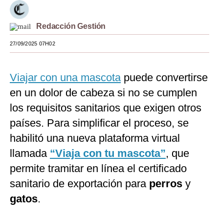
Moda
Redacción Gestión
Estilos
27/09/2025 07H02
Mundo
EEUU
Viajar con una mascota
puede convertirse
en un dolor de cabeza si no se cumplen
México
los requisitos sanitarios que exigen otros
España
países. Para simplificar el proceso, se
Internacional
habilitó una nueva plataforma virtual
llamada
Tecnología
“Viaja con tu mascota”
, que
permite tramitar en línea el certificado
Club del Suscriptor
sanitario de exportación para
perros
y
Mix
gatos
.
G de Gestión