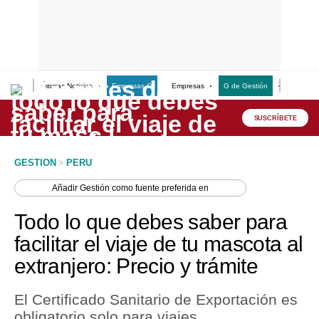
Últimas Noticias
Empresas G
Empresas
G de Gestión
Finanzas
Lo último
Peru Quiosco
SUSCRÍBETE
Portada
GESTION
>
PERU
Empresas
Añadir
Gestión
como fuente preferida en
Management & Empleo
Todo lo que debes saber para
Economía
facilitar el viaje de tu mascota al
extranjero: Precio y trámite
Mercados
Perú
El Certificado Sanitario de Exportación es
obligatorio solo para viajes
Política