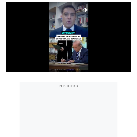
Notas Contratadas
Podcast
Gestión TV
Videos
Fotogalerías
gestion.pe
¿quiénes
Somos?
Términos
Y
Condiciones
Política
De
Privacidad