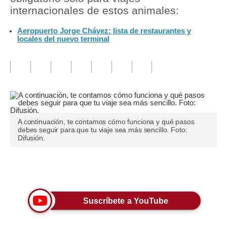
internacionales de estos animales:
Tu Dinero
Aeropuerto Jorge Chávez: lista de restaurantes y
locales del nuevo terminal
Finanzas Personales
Inmobiliarias
Plus G
Opinión
Editorial
A continuación, te contamos cómo funciona y qué pasos
debes seguir para que tu viaje sea más sencillo. Foto:
Difusión.
Pregunta de hoy
Blogs
Únete a nuestro canal
Tendencias
Suscríbete a YouTube
Lujo
Viajes