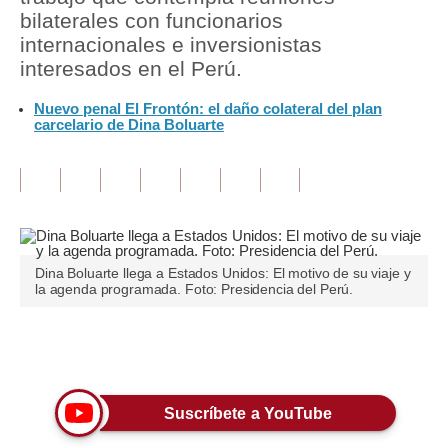
bilaterales con funcionarios
Tu Dinero
internacionales e inversionistas
interesados ​​en el Perú.
Finanzas Personales
Nuevo penal El Frontón: el daño colateral del plan
Inmobiliarias
carcelario de Dina Boluarte
Plus G
Opinión
Editorial
Dina Boluarte llega a Estados Unidos: El motivo de su viaje y
Pregunta de hoy
la agenda programada. Foto: Presidencia del Perú.
Blogs
Únete a nuestro canal
Tendencias
Lujo
Suscríbete a YouTube
Viajes