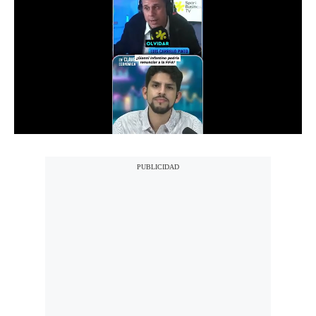
Notas Contratadas
Podcast
Gestión TV
Videos
Fotogalerías
gestion.pe
¿quiénes
Somos?
Términos
Y
Condiciones
Política
De
Privacidad