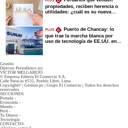
PLUS
G
propiedades, reciben herencia o
utilidades: ¿cuál es su nueva
inversión clave?
Puerto de Chancay: lo
PLUS
G
que trae la marcha blanca por
uso de tecnología de EE.UU. en
mercancías
Gestión
Director Periodístico (e)
VÍCTOR MELGAREJO
© Empresa Editora El Comercio S.A.
Calle Paracas #532, Pueblo Libre, Lima.
Copyright© | Gestion.pe | Grupo El Comercio | Todos los derechos
reservados
SECCIONES:
Portada
-
Economía
-
Mundo
-
Perú
-
Tu Dinero
-
Tecnología
CONTACTO:
¿Quiénes somos?
-