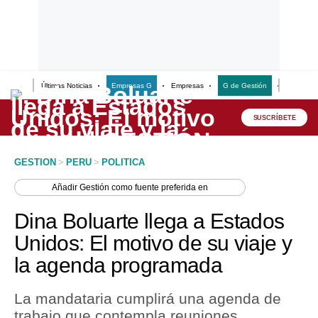
Últimas Noticias
Empresas G
Empresas
G de Gestión
Finanzas
Lo último
Peru Quiosco
SUSCRÍBETE
Portada
GESTION
>
PERU
>
POLITICA
Empresas
Añadir
Gestión
como fuente preferida en
Management & Empleo
Dina Boluarte llega a Estados
Economía
Unidos: El motivo de su viaje y
la agenda programada
Mercados
Perú
La mandataria cumplirá una agenda de
trabajo que contempla reuniones
Política