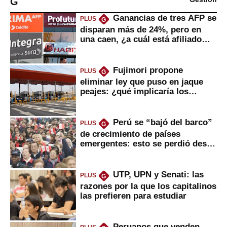
G
Ganancias de tres AFP se
PLUS
G
disparan más de 24%, pero en
una caen, ¿a cuál está afiliado
usted?
Fujimori propone
PLUS
G
eliminar ley que puso en jaque
peajes: ¿qué implicaría los
usuarios?
Perú se “bajó del barco”
PLUS
G
de crecimiento de países
emergentes: esto se perdió desde
2022
UTP, UPN y Senati: las
PLUS
G
razones por la que los capitalinos
las prefieren para estudiar
Peruanos que venden