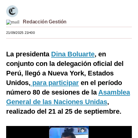
Moda
Estilos
Redacción Gestión
21/09/2025 21H00
Mundo
EEUU
La presidenta
Dina Boluarte
, en
México
conjunto con la delegación oficial del
España
Perú, llegó a Nueva York, Estados
Unidos,
para participar
en el período
Internacional
número 80 de sesiones de la
Asamblea
Tecnología
General de las Naciones Unidas
,
Club del Suscriptor
realizado del 21 al 25 de septiembre.
Mix
G de Gestión