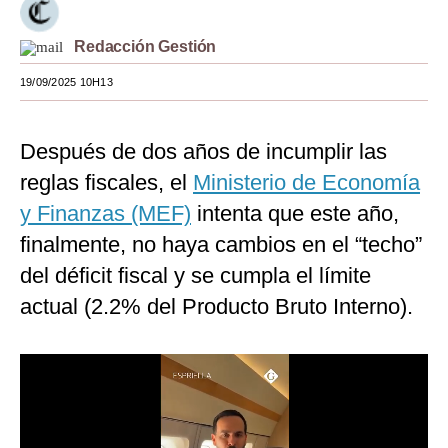
Moda
Redacción Gestión
Estilos
19/09/2025 10H13
Mundo
Después de dos años de incumplir las
EEUU
reglas fiscales, el
Ministerio de Economía
México
y Finanzas (MEF)
intenta que este año,
España
finalmente, no haya cambios en el “techo”
Internacional
del déficit fiscal y se cumpla el límite
actual (2.2% del Producto Bruto Interno).
Tecnología
Club del Suscriptor
Mix
G de Gestión