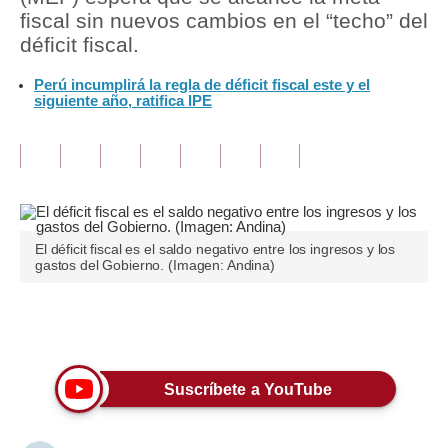
fiscal sin nuevos cambios en el “techo” del
Tu Dinero
déficit fiscal.
Finanzas Personales
Perú incumplirá la regla de déficit fiscal este y el
siguiente año, ratifica IPE
Inmobiliarias
Plus G
Opinión
Editorial
El déficit fiscal es el saldo negativo entre los ingresos y los
gastos del Gobierno. (Imagen: Andina)
Pregunta de hoy
Blogs
Únete a nuestro canal
Tendencias
Suscríbete a YouTube
Lujo
Viajes