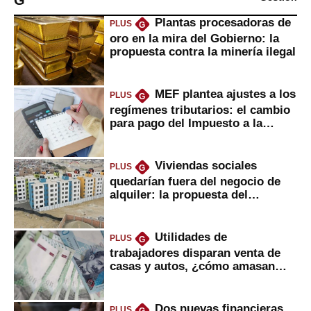
Plantas procesadoras de
PLUS
G
oro en la mira del Gobierno: la
propuesta contra la minería ilegal
MEF plantea ajustes a los
PLUS
G
regímenes tributarios: el cambio
para pago del Impuesto a la
Renta
Viviendas sociales
PLUS
G
quedarían fuera del negocio de
alquiler: la propuesta del
gobierno
Utilidades de
PLUS
G
trabajadores disparan venta de
casas y autos, ¿cómo amasan
tanta liquidez?
Dos nuevas financieras
PLUS