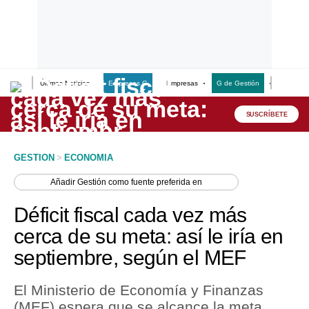
Últimas Noticias
Empresas G
Empresas
G de Gestión
Finanzas
Lo último
Peru Quiosco
SUSCRÍBETE
Portada
GESTION
>
ECONOMIA
Empresas
Añadir
Gestión
como fuente preferida en
Management & Empleo
Déficit fiscal cada vez más
Economía
cerca de su meta: así le iría en
septiembre, según el MEF
Mercados
Perú
El Ministerio de Economía y Finanzas
(MEF) espera que se alcance la meta
Política