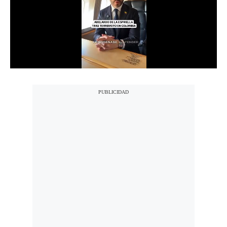
Notas Contratadas
Podcast
Gestión TV
Videos
Fotogalerías
gestion.pe
¿quiénes
Somos?
Términos
Y
Condiciones
Política
De
Privacidad