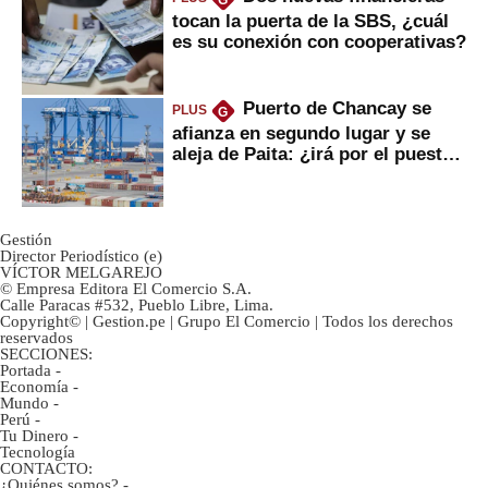
G
tocan la puerta de la SBS, ¿cuál
es su conexión con cooperativas?
Puerto de Chancay se
PLUS
G
afianza en segundo lugar y se
aleja de Paita: ¿irá por el puesto
1?
Gestión
Director Periodístico (e)
VÍCTOR MELGAREJO
© Empresa Editora El Comercio S.A.
Calle Paracas #532, Pueblo Libre, Lima.
Copyright© | Gestion.pe | Grupo El Comercio | Todos los derechos
reservados
SECCIONES:
Portada
-
Economía
-
Mundo
-
Perú
-
Tu Dinero
-
Tecnología
CONTACTO:
¿Quiénes somos?
-