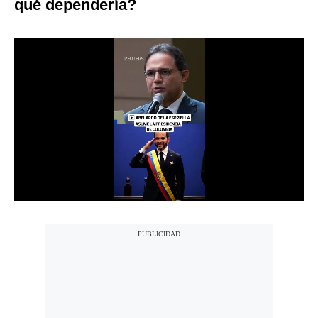
qué dependería?
Notas Contratadas
Podcast
Gestión TV
Videos
Fotogalerías
gestion.pe
¿quiénes
Somos?
Términos
Y
Condiciones
Política
De
Privacidad