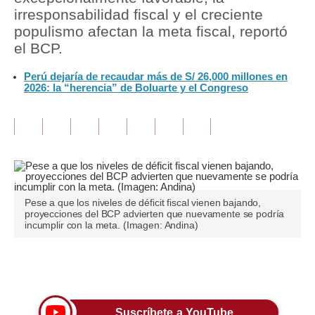
irresponsabilidad fiscal y el creciente
Tu Dinero
populismo afectan la meta fiscal, reportó
el BCP.
Finanzas Personales
Perú dejaría de recaudar más de S/ 26,000 millones en
Inmobiliarias
2026: la “herencia” de Boluarte y el Congreso
Plus G
Opinión
Editorial
Pregunta de hoy
Pese a que los niveles de déficit fiscal vienen bajando,
proyecciones del BCP advierten que nuevamente se podría
Blogs
incumplir con la meta. (Imagen: Andina)
Tendencias
Únete a nuestro canal
Lujo
Viajes
Suscríbete a YouTube