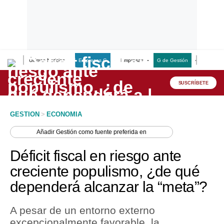
Últimas Noticias
Empresas G
Empresas
G de Gestión
Finanzas
Lo último
Peru Quiosco
SUSCRÍBETE
Portada
GESTION
>
ECONOMIA
Empresas
Añadir
Gestión
como fuente preferida en
Management & Empleo
Déficit fiscal en riesgo ante
Economía
creciente populismo, ¿de qué
dependerá alcanzar la “meta”?
Mercados
Perú
A pesar de un entorno externo
excepcionalmente favorable, la
Política