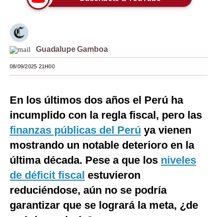
Moda
Estilos
Guadalupe Gamboa
Mundo
08/09/2025 21H00
EEUU
México
En los últimos dos años el Perú ha
España
incumplido con la regla fiscal, pero las
finanzas públicas del Perú
ya vienen
Internacional
mostrando un notable deterioro en la
Tecnología
última década. Pese a que los
niveles
Club del Suscriptor
de déficit fiscal
estuvieron
reduciéndose, aún no se podría
Mix
garantizar que se logrará la meta, ¿de
G de Gestión