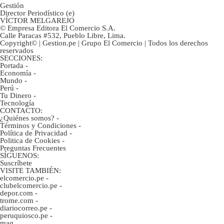
Gestión
Director Periodístico (e)
VÍCTOR MELGAREJO
© Empresa Editora El Comercio S.A.
Calle Paracas #532, Pueblo Libre, Lima.
Copyright© | Gestion.pe | Grupo El Comercio | Todos los derechos
reservados
SECCIONES:
Portada
-
Economía
-
Mundo
-
Perú
-
Tu Dinero
-
Tecnología
CONTACTO:
¿Quiénes somos?
-
Términos y Condiciones
-
Política de Privacidad
-
Politica de Cookies
-
Preguntas Frecuentes
SÍGUENOS:
Suscríbete
VISITE TAMBIÉN:
elcomercio.pe
-
clubelcomercio.pe
-
depor.com
-
trome.com
-
diariocorreo.pe
-
peruquiosco.pe
-
mag