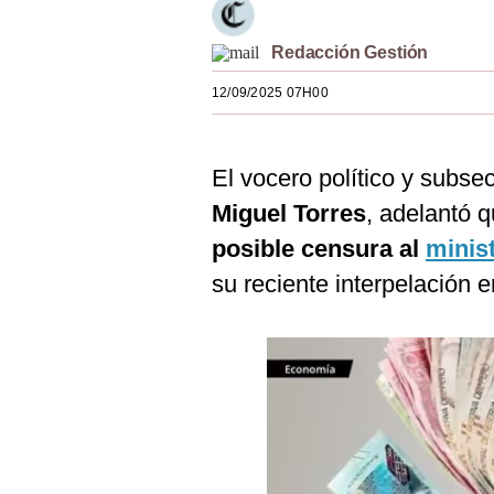
Estilos
Redacción Gestión
Mundo
12/09/2025 07H00
EEUU
México
El vocero político y subsec
España
Miguel Torres
, adelantó 
Internacional
posible censura al
minist
su reciente interpelación 
Tecnología
Club del Suscriptor
Mix
G de Gestión
Notas Contratadas