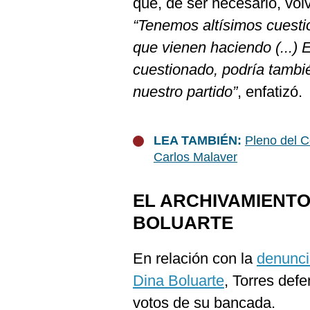
que, de ser necesario, vol
De
Cookies
“Tenemos altísimos cuesti
Preguntas
que vienen haciendo (...) 
Frecuentes
cuestionado, podría tambié
nuestro partido”
, enfatizó.
LEA TAMBIÉN:
Pleno del Co
Carlos Malaver
EL ARCHIVAMIENTO
BOLUARTE
En relación con la
denuncia
Dina Boluarte
, Torres def
votos de su bancada.