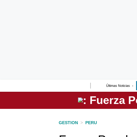
Lo último
Peru Quiosco
Portada
Empresas
Management & Empleo
Economía
Últimas Noticias
Mercados
Perú
Política
GESTION
>
PERU
Tu Dinero