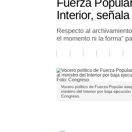
Fuerza Popular
Finanzas Personales
Interior, señala
Inmobiliarias
Respecto al archivamiento 
Plus G
el momento ni la forma” pa
Opinión
Editorial
Pregunta de hoy
Blogs
Vocero político de Fuerza Popular ase
Tendencias
ministro del Interior por baja ejecució
Congreso.
Lujo
Únete a nuestro canal
Viajes
Moda