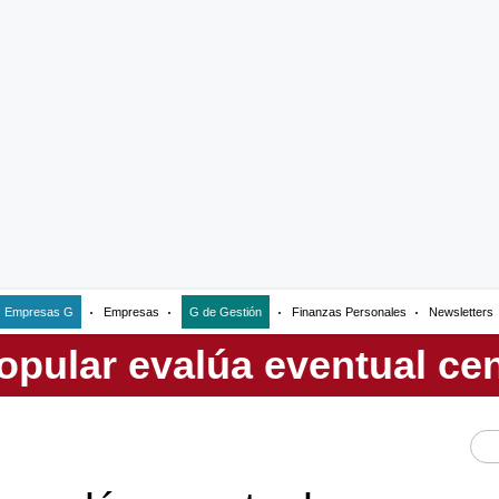
Empresas G
Empresas
G de Gestión
Finanzas Personales
Newsletters