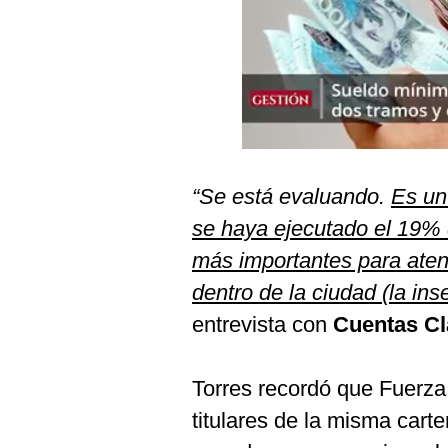
Podcast
Gestión TV
Videos
Fotogalerías
“Se está evaluando.
Es un
gestion.pe
se haya ejecutado el 19% 
¿quiénes
más importantes para aten
Somos?
dentro de la ciudad (la in
Términos
entrevista con
Cuentas Cl
Y
Condiciones
Política
Torres recordó que Fuerza
De
Privacidad
titulares de la misma carte
Politica