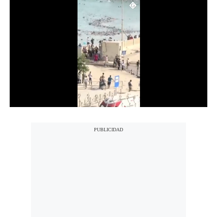
Notas Contratadas
Podcast
Gestión TV
Videos
Fotogalerías
gestion.pe
¿quiénes
Somos?
Términos
Y
Condiciones
Política
De
Privacidad