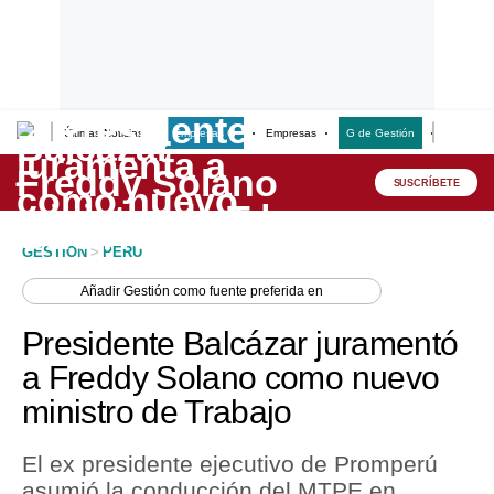
Últimas Noticias
Empresas G
Empresas
G de Gestión
Finanzas
Lo último
Peru Quiosco
SUSCRÍBETE
Portada
GESTION
>
PERU
Empresas
Añadir
Gestión
como fuente preferida en
Management & Empleo
Presidente Balcázar juramentó
Economía
a Freddy Solano como nuevo
ministro de Trabajo
Mercados
Perú
El ex presidente ejecutivo de Promperú
asumió la conducción del MTPE en
Política