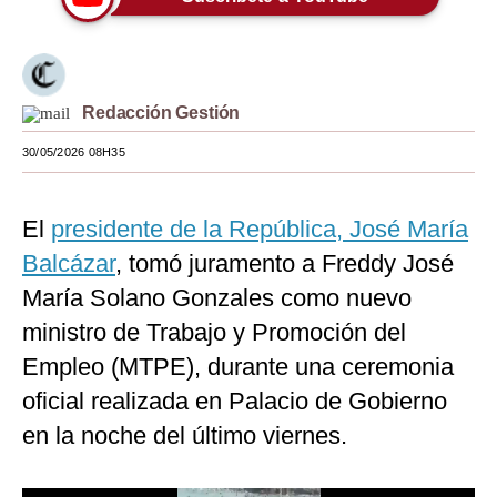
Moda
Estilos
Redacción Gestión
Mundo
30/05/2026 08H35
EEUU
México
El
presidente de la República, José María
España
Balcázar
, tomó juramento a Freddy José
María Solano Gonzales como nuevo
Internacional
ministro de
Trabajo y Promoción del
Tecnología
Empleo (MTPE), durante una ceremonia
Club del Suscriptor
oficial realizada en Palacio de Gobierno
en la noche del último viernes.
Mix
G de Gestión