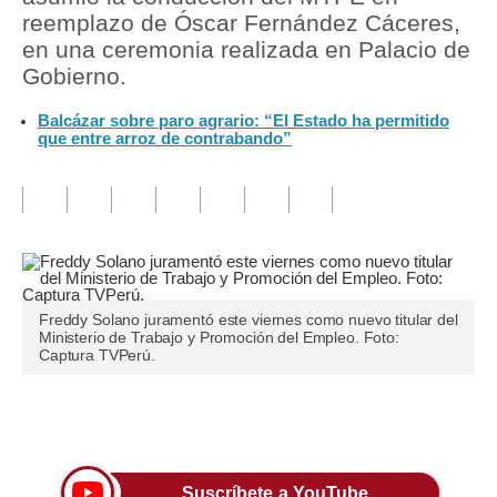
reemplazo de Óscar Fernández Cáceres,
Tu Dinero
en una ceremonia realizada en Palacio de
Gobierno.
Finanzas Personales
Balcázar sobre paro agrario: “El Estado ha permitido
Inmobiliarias
que entre arroz de contrabando”
Plus G
Opinión
Editorial
Pregunta de hoy
Freddy Solano juramentó este viernes como nuevo titular del
Ministerio de Trabajo y Promoción del Empleo. Foto:
Blogs
Captura TVPerú.
Tendencias
Únete a nuestro canal
Lujo
Viajes
Suscríbete a YouTube