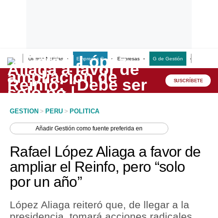
Últimas Noticias
Empresas G
Empresas
G de Gestión
Finanzas
Lo último
Peru Quiosco
SUSCRÍBETE
Portada
GESTION
>
PERU
>
POLITICA
Empresas
Añadir
Gestión
como fuente preferida en
Management & Empleo
Rafael López Aliaga a favor de
Economía
ampliar el Reinfo, pero “solo
por un año”
Mercados
Perú
López Aliaga reiteró que, de llegar a la
presidencia, tomará acciones radicales
Política