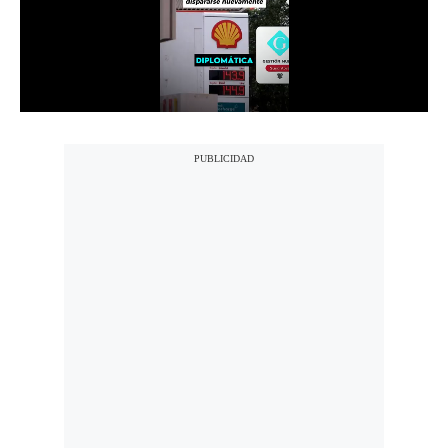
Notas Contratadas
Podcast
Gestión TV
Videos
Fotogalerías
gestion.pe
¿quiénes
Somos?
Términos
Y
Condiciones
Política
De
Privacidad