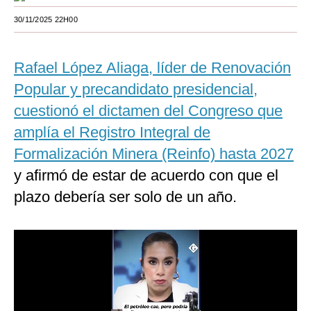
Moda
30/11/2025 22H00
Estilos
Rafael López Aliaga, líder de Renovación
Mundo
Popular y precandidato presidencial,
EEUU
cuestionó el dictamen del Congreso que
amplía el Registro Integral de
México
Formalización Minera (Reinfo) hasta 2027
España
y afirmó de estar de acuerdo con que el
Internacional
plazo debería ser solo de un año.
Tecnología
Club del Suscriptor
Mix
G de Gestión