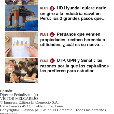
HD Hyundai quiere darle
PLUS
G
un giro a la industria naval en
Perú: los 2 grandes pasos que
daría
Peruanos que venden
PLUS
G
propiedades, reciben herencia o
utilidades: ¿cuál es su nueva
inversión clave?
UTP, UPN y Senati: las
PLUS
G
razones por la que los capitalinos
las prefieren para estudiar
Gestión
Director Periodístico (e)
VÍCTOR MELGAREJO
© Empresa Editora El Comercio S.A.
Calle Paracas #532, Pueblo Libre, Lima.
Copyright© | Gestion.pe | Grupo El Comercio | Todos los derechos
reservados