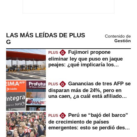
LAS MÁS LEÍDAS DE PLUS
Contenido de
G
Gestión
Fujimori propone
PLUS
G
eliminar ley que puso en jaque
peajes: ¿qué implicaría los
usuarios?
Ganancias de tres AFP se
PLUS
G
disparan más de 24%, pero en
una caen, ¿a cuál está afiliado
usted?
Perú se “bajó del barco”
PLUS
G
de crecimiento de países
emergentes: esto se perdió desde
2022