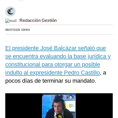
Moda
Estilos
Redacción Gestión
Mundo
08/07/2026 15H59
EEUU
El presidente José Balcázar señaló que
México
se encuentra evaluando la base jurídica y
España
constitucional para otorgar un posible
Internacional
indulto al expresidente Pedro Castillo
, a
pocos días de terminar su mandato.
Tecnología
Club del Suscriptor
Mix
G de Gestión