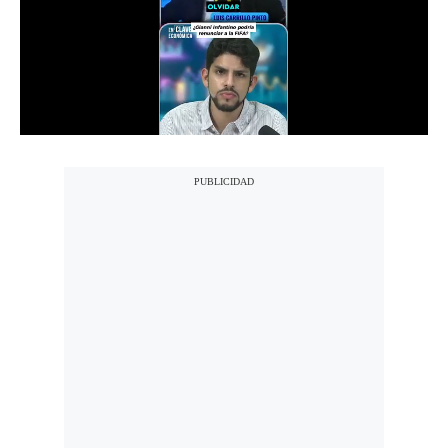
Notas Contratadas
Podcast
Gestión TV
Videos
Fotogalerías
gestion.pe
¿quiénes
Somos?
Términos
Y
Condiciones
Política
De
Privacidad