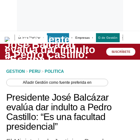
Últimas Noticias
Empresas G
Empresas
G de Gestión
Finanzas
Lo último
Peru Quiosco
SUSCRÍBETE
Portada
GESTION
>
PERU
>
POLITICA
Empresas
Añadir
Gestión
como fuente preferida en
Management & Empleo
Presidente José Balcázar
Economía
evalúa dar indulto a Pedro
Castillo: “Es una facultad
Mercados
presidencial”
Perú
Política