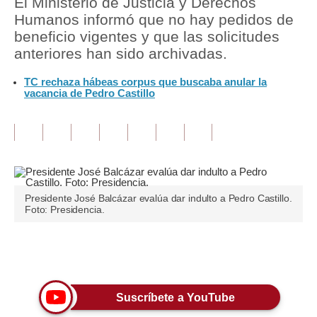
El Ministerio de Justicia y Derechos
Humanos informó que no hay pedidos de
Tu Dinero
beneficio vigentes y que las solicitudes
anteriores han sido archivadas.
Finanzas Personales
TC rechaza hábeas corpus que buscaba anular la
Inmobiliarias
vacancia de Pedro Castillo
Plus G
Opinión
Editorial
Pregunta de hoy
Presidente José Balcázar evalúa dar indulto a Pedro Castillo.
Foto: Presidencia.
Blogs
Tendencias
Únete a nuestro canal
Lujo
Suscríbete a YouTube
Viajes