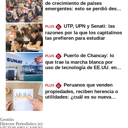
de crecimiento de países
emergentes: esto se perdió desde
2022
UTP, UPN y Senati: las
PLUS
G
razones por la que los capitalinos
las prefieren para estudiar
Puerto de Chancay: lo
PLUS
G
que trae la marcha blanca por
uso de tecnología de EE.UU. en
mercancías
Peruanos que venden
PLUS
G
propiedades, reciben herencia o
utilidades: ¿cuál es su nueva
inversión clave?
Gestión
Director Periodístico (e)
VÍCTOR MELGAREJO