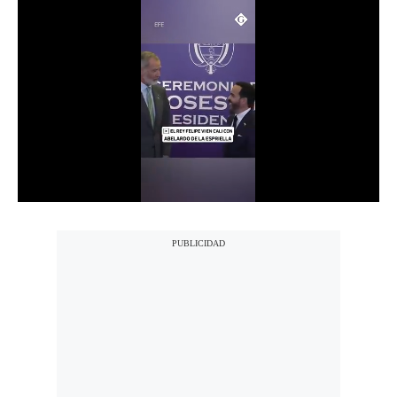
Notas Contratadas
Podcast
Gestión TV
Videos
Fotogalerías
gestion.pe
¿quiénes
Somos?
Términos
Y
Condiciones
Política
De
Privacidad