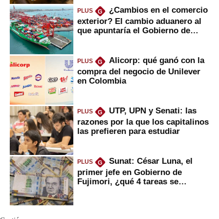
¿Cambios en el comercio
PLUS
G
exterior? El cambio aduanero al
que apuntaría el Gobierno de
Fujimori
Alicorp: qué ganó con la
PLUS
G
compra del negocio de Unilever
en Colombia
UTP, UPN y Senati: las
PLUS
G
razones por la que los capitalinos
las prefieren para estudiar
Sunat: César Luna, el
PLUS
G
primer jefe en Gobierno de
Fujimori, ¿qué 4 tareas se
marcan urgentes?