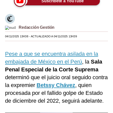
Suscríbete a YouTube
Moda
Estilos
Redacción Gestión
Mundo
04/11/2025 13H38
- ACTUALIZADO A 04/11/2025 13H39
EEUU
México
Pese a que se encuentra asilada en la
España
embajada de México en el Perú
, la
Sala
Internacional
Penal Especial de la Corte Suprema
determinó que el juicio oral seguido contra
Tecnología
la expremier
Betssy Chávez
, quien
Club del Suscriptor
procesada por el fallido golpe de Estado
Mix
de diciembre del 2022, seguirá adelante.
G de Gestión