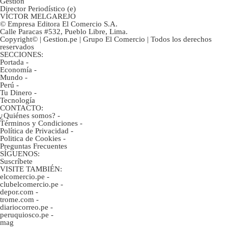
Gestión
Director Periodístico (e)
VÍCTOR MELGAREJO
© Empresa Editora El Comercio S.A.
Calle Paracas #532, Pueblo Libre, Lima.
Copyright© | Gestion.pe | Grupo El Comercio | Todos los derechos
reservados
SECCIONES:
Portada
-
Economía
-
Mundo
-
Perú
-
Tu Dinero
-
Tecnología
CONTACTO:
¿Quiénes somos?
-
Términos y Condiciones
-
Política de Privacidad
-
Politica de Cookies
-
Preguntas Frecuentes
SÍGUENOS:
Suscríbete
VISITE TAMBIÉN:
elcomercio.pe
-
clubelcomercio.pe
-
depor.com
-
trome.com
-
diariocorreo.pe
-
peruquiosco.pe
-
mag