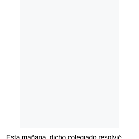
Politica
De
Cookies
Preguntas
Frecuentes
Esta mañana, dicho colegiado resolvió