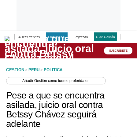
Últimas Noticias
Empresas G
Empresas
G de Gestión
Finanzas
Lo último
Peru Quiosco
SUSCRÍBETE
Portada
GESTION
>
PERU
>
POLITICA
Empresas
Añadir
Gestión
como fuente preferida en
Management & Empleo
Pese a que se encuentra
Economía
asilada, juicio oral contra
Betssy Chávez seguirá
Mercados
adelante
Perú
Política