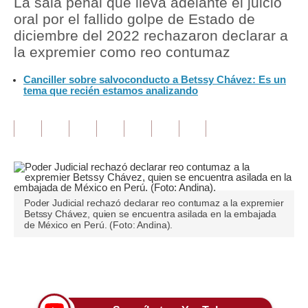
La sala penal que lleva adelante el juicio
oral por el fallido golpe de Estado de
Tu Dinero
diciembre del 2022 rechazaron declarar a
la expremier como reo contumaz
Finanzas Personales
Canciller sobre salvoconducto a Betssy Chávez: Es un
Inmobiliarias
tema que recién estamos analizando
Plus G
Opinión
Editorial
Pregunta de hoy
Poder Judicial rechazó declarar reo contumaz a la expremier
Betssy Chávez, quien se encuentra asilada en la embajada
Blogs
de México en Perú. (Foto: Andina).
Tendencias
Únete a nuestro canal
Lujo
Viajes