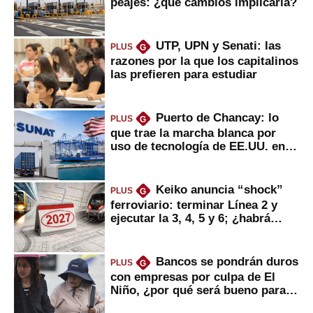
peajes: ¿qué cambios implicaría?
UTP, UPN y Senati: las
PLUS
G
razones por la que los capitalinos
las prefieren para estudiar
Puerto de Chancay: lo
PLUS
G
que trae la marcha blanca por
uso de tecnología de EE.UU. en
mercancías
Keiko anuncia “shock”
PLUS
G
ferroviario: terminar Línea 2 y
ejecutar la 3, 4, 5 y 6; ¿habrá
avances?
Bancos se pondrán duros
PLUS
G
con empresas por culpa de El
Niño, ¿por qué será bueno para
ahorristas?