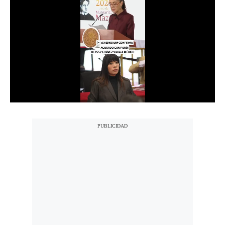
Notas Contratadas
Podcast
Gestión TV
Videos
Fotogalerías
gestion.pe
¿quiénes
Somos?
Términos
Y
Condiciones
Política
De
Privacidad