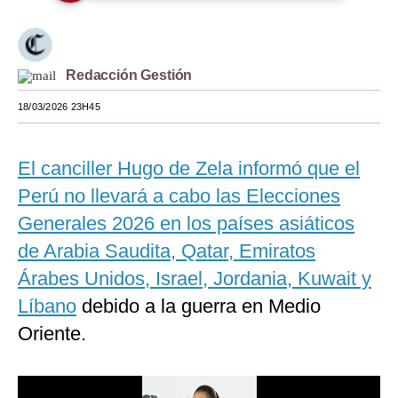
Moda
Estilos
Redacción Gestión
Mundo
18/03/2026 23H45
EEUU
El canciller Hugo de Zela informó que el
México
Perú no llevará a cabo las Elecciones
España
Generales 2026 en los países asiáticos
Internacional
de Arabia Saudita, Qatar, Emiratos
Árabes Unidos, Israel, Jordania, Kuwait y
Tecnología
Líbano
debido a la guerra en Medio
Club del Suscriptor
Oriente.
Mix
G de Gestión