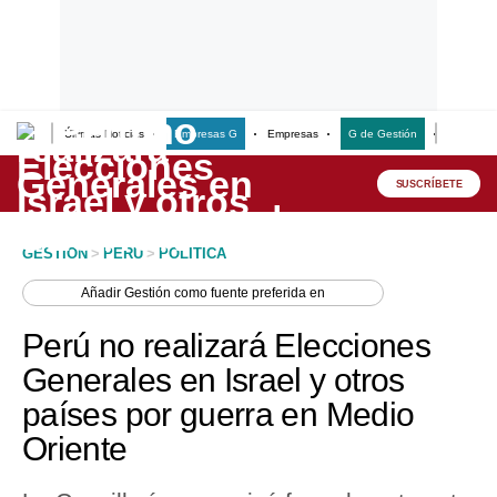
Últimas Noticias
Empresas G
Empresas
G de Gestión
Finanzas
Lo último
Peru Quiosco
SUSCRÍBETE
Portada
GESTION
>
PERU
>
POLITICA
Empresas
Añadir
Gestión
como fuente preferida en
Management & Empleo
Perú no realizará Elecciones
Economía
Generales en Israel y otros
países por guerra en Medio
Mercados
Oriente
Perú
Política