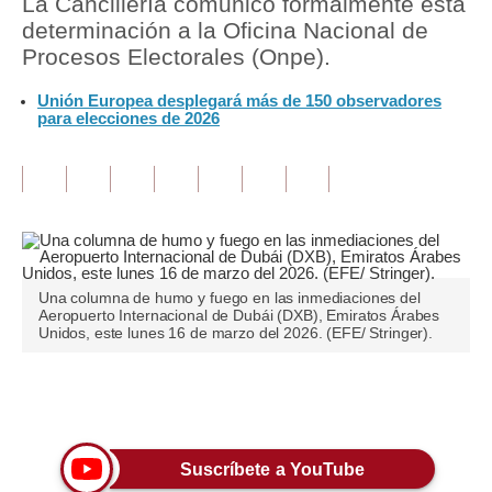
La Cancillería comunicó formalmente esta
determinación a la Oficina Nacional de
Tu Dinero
Procesos Electorales (Onpe).
Finanzas Personales
Unión Europea desplegará más de 150 observadores
para elecciones de 2026
Inmobiliarias
Plus G
Opinión
Editorial
Una columna de humo y fuego en las inmediaciones del
Pregunta de hoy
Aeropuerto Internacional de Dubái (DXB), Emiratos Árabes
Unidos, este lunes 16 de marzo del 2026. (EFE/ Stringer).
Blogs
Tendencias
Únete a nuestro canal
Lujo
Suscríbete a YouTube
Viajes