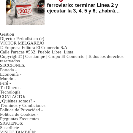
ferroviario: terminar Línea 2 y
ejecutar la 3, 4, 5 y 6; ¿habrá
avances?
Gestión
Director Periodístico (e)
VÍCTOR MELGAREJO
© Empresa Editora El Comercio S.A.
Calle Paracas #532, Pueblo Libre, Lima.
Copyright© | Gestion.pe | Grupo El Comercio | Todos los derechos
reservados
SECCIONES:
Portada
-
Economía
-
Mundo
-
Perú
-
Tu Dinero
-
Tecnología
CONTACTO:
¿Quiénes somos?
-
Términos y Condiciones
-
Política de Privacidad
-
Politica de Cookies
-
Preguntas Frecuentes
SÍGUENOS:
Suscríbete
VISITE TAMBIÉN: