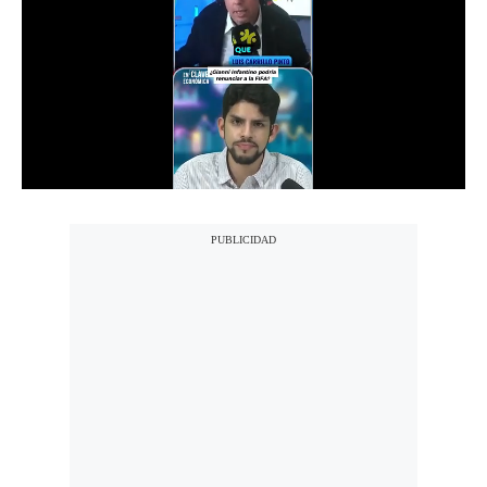
Notas Contratadas
Podcast
Gestión TV
Videos
Fotogalerías
gestion.pe
¿quiénes
Somos?
Términos
Y
Condiciones
Política
De
Privacidad