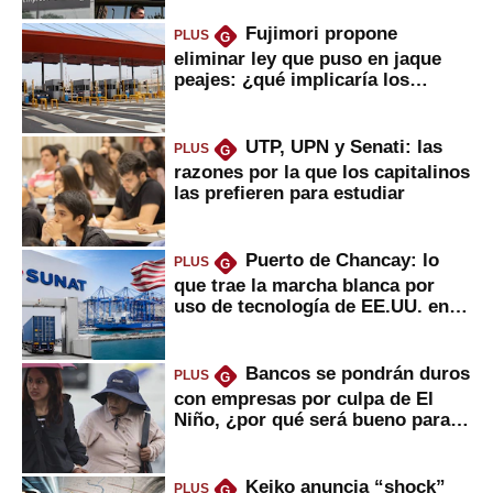
Fujimori propone
PLUS
G
eliminar ley que puso en jaque
peajes: ¿qué implicaría los
usuarios?
UTP, UPN y Senati: las
PLUS
G
razones por la que los capitalinos
las prefieren para estudiar
Puerto de Chancay: lo
PLUS
G
que trae la marcha blanca por
uso de tecnología de EE.UU. en
mercancías
Bancos se pondrán duros
PLUS
G
con empresas por culpa de El
Niño, ¿por qué será bueno para
ahorristas?
Keiko anuncia “shock”
PLUS
G