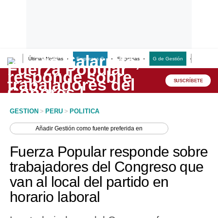
Últimas Noticias
Empresas G
Empresas
G de Gestión
Finanzas
Lo último
Peru Quiosco
SUSCRÍBETE
Portada
GESTION
>
PERU
>
POLITICA
Empresas
Añadir
Gestión
como fuente preferida en
Management & Empleo
Fuerza Popular responde sobre
Economía
trabajadores del Congreso que
van al local del partido en
Mercados
horario laboral
Perú
Política