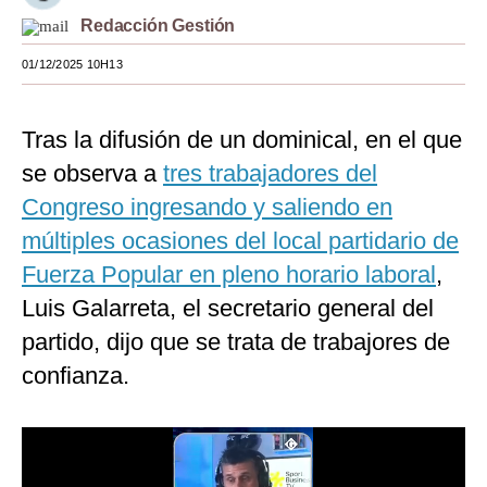
Redacción Gestión
Moda
01/12/2025 10H13
Estilos
Mundo
Tras la difusión de un dominical, en el que
EEUU
se observa a
tres trabajadores del
Congreso ingresando y saliendo en
México
múltiples ocasiones del local partidario de
España
Fuerza Popular en pleno horario laboral
,
Internacional
Luis Galarreta, el secretario general del
Tecnología
partido, dijo que se trata de trabajores de
confianza.
Club del Suscriptor
Mix
G de Gestión