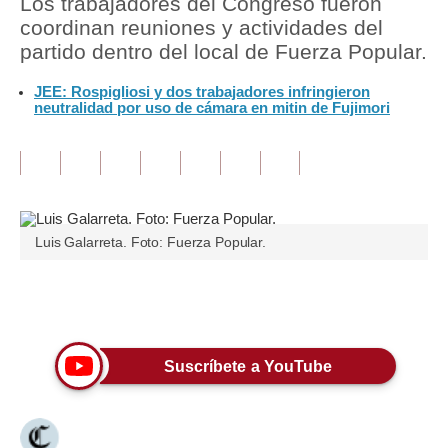
Los trabajadores del Congreso fueron
coordinan reuniones y actividades del
Tu Dinero
partido dentro del local de Fuerza Popular.
Finanzas Personales
JEE: Rospigliosi y dos trabajadores infringieron
neutralidad por uso de cámara en mitin de Fujimori
Inmobiliarias
Plus G
Opinión
Editorial
Luis Galarreta. Foto: Fuerza Popular.
Pregunta de hoy
Únete a nuestro canal
Blogs
Tendencias
Suscríbete a YouTube
Lujo
Viajes