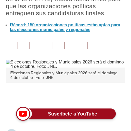
que las organizaciones políticas
Tu Dinero
entreguen sus candidaturas finales.
Finanzas Personales
Récord: 150 organizaciones políticas están aptas para
las elecciones municipales y regionales
Inmobiliarias
Plus G
Opinión
Editorial
Elecciones Regionales y Municipales 2026 será el domingo
4 de octubre. Foto: JNE.
Pregunta de hoy
Blogs
Únete a nuestro canal
Tendencias
Suscríbete a YouTube
Lujo
Viajes