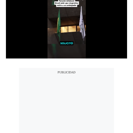
Notas Contratadas
Podcast
Gestión TV
Videos
Fotogalerías
gestion.pe
¿quiénes
Somos?
Términos
Y
Condiciones
Política
De
Privacidad