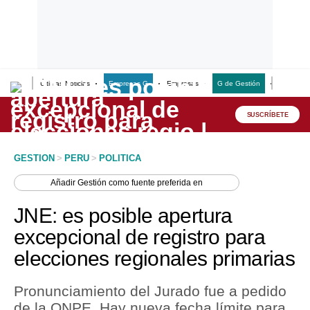
Últimas Noticias
Empresas G
Empresas
G de Gestión
Finanzas
Lo último
Peru Quiosco
SUSCRÍBETE
Portada
GESTION
>
PERU
>
POLITICA
Empresas
Añadir
Gestión
como fuente preferida en
Management & Empleo
JNE: es posible apertura
Economía
excepcional de registro para
elecciones regionales primarias
Mercados
Perú
Pronunciamiento del Jurado fue a pedido
de la ONPE. Hay nueva fecha límite para
Política