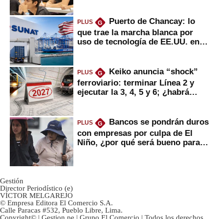
Puerto de Chancay: lo
PLUS
G
que trae la marcha blanca por
uso de tecnología de EE.UU. en
mercancías
Keiko anuncia “shock”
PLUS
G
ferroviario: terminar Línea 2 y
ejecutar la 3, 4, 5 y 6; ¿habrá
avances?
Bancos se pondrán duros
PLUS
G
con empresas por culpa de El
Niño, ¿por qué será bueno para
ahorristas?
Gestión
Director Periodístico (e)
VÍCTOR MELGAREJO
© Empresa Editora El Comercio S.A.
Calle Paracas #532, Pueblo Libre, Lima.
Copyright© | Gestion.pe | Grupo El Comercio | Todos los derechos