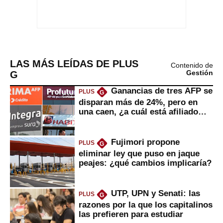
LAS MÁS LEÍDAS DE PLUS
Contenido de
G
Gestión
Ganancias de tres AFP se
PLUS
G
disparan más de 24%, pero en
una caen, ¿a cuál está afiliado
usted?
Fujimori propone
PLUS
G
eliminar ley que puso en jaque
peajes: ¿qué cambios implicaría?
UTP, UPN y Senati: las
PLUS
G
razones por la que los capitalinos
las prefieren para estudiar