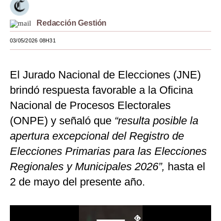
Moda
Redacción Gestión
Estilos
03/05/2026 08H31
Mundo
El Jurado Nacional de Elecciones (JNE)
EEUU
brindó respuesta favorable a la Oficina
México
Nacional de Procesos Electorales
España
(ONPE) y señaló que
“resulta posible la
Internacional
apertura excepcional del Registro de
Elecciones Primarias para las Elecciones
Tecnología
Regionales y Municipales 2026”,
hasta el
Club del Suscriptor
2 de mayo del presente año.
Mix
G de Gestión