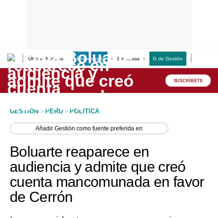
Últimas Noticias
Empresas G
Empresas
G de Gestión
Finanzas
Lo último
Peru Quiosco
SUSCRÍBETE
Portada
GESTION
>
PERU
>
POLITICA
Empresas
Añadir
Gestión
como fuente preferida en
Management & Empleo
Boluarte reaparece en
Economía
audiencia y admite que creó
cuenta mancomunada en favor
Mercados
de Cerrón
Perú
Política