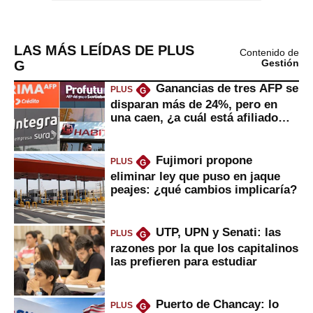
LAS MÁS LEÍDAS DE PLUS
Contenido de
G
Gestión
Ganancias de tres AFP se
PLUS
G
disparan más de 24%, pero en
una caen, ¿a cuál está afiliado
usted?
Fujimori propone
PLUS
G
eliminar ley que puso en jaque
peajes: ¿qué cambios implicaría?
UTP, UPN y Senati: las
PLUS
G
razones por la que los capitalinos
las prefieren para estudiar
Puerto de Chancay: lo
PLUS
G