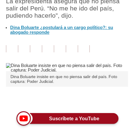
La expresidenta asegura que no piensa
salir del Perú. “No me he ido del país,
Tu Dinero
pudiendo hacerlo”, dijo.
Finanzas Personales
Dina Boluarte ¿postulará a un cargo político?: su
abogado responde
Inmobiliarias
Plus G
Opinión
Editorial
Dina Boluarte insiste en que no piensa salir del país. Foto
captura: Poder Judicial.
Pregunta de hoy
Blogs
Únete a nuestro canal
Tendencias
Suscríbete a YouTube
Lujo
Viajes