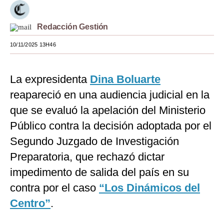
Moda
Redacción Gestión
Estilos
10/11/2025 13H46
Mundo
EEUU
La expresidenta
Dina Boluarte
reapareció en una audiencia judicial en la
México
que se evaluó la apelación del Ministerio
España
Público contra la decisión adoptada por el
Internacional
Segundo Juzgado de Investigación
Preparatoria, que rechazó dictar
Tecnología
impedimento de salida del país en su
Club del Suscriptor
contra por el caso
“Los Dinámicos del
Mix
Centro”
.
G de Gestión