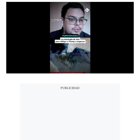
Notas Contratadas
Podcast
Gestión TV
Videos
Fotogalerías
gestion.pe
¿quiénes
Somos?
Términos
Y
Condiciones
Política
De
Privacidad