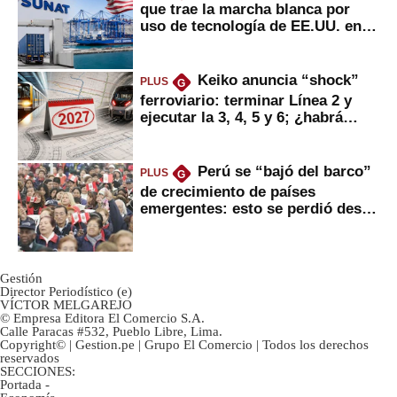
que trae la marcha blanca por
uso de tecnología de EE.UU. en
mercancías
Keiko anuncia “shock”
PLUS
G
ferroviario: terminar Línea 2 y
ejecutar la 3, 4, 5 y 6; ¿habrá
avances?
Perú se “bajó del barco”
PLUS
G
de crecimiento de países
emergentes: esto se perdió desde
2022
Gestión
Director Periodístico (e)
VÍCTOR MELGAREJO
© Empresa Editora El Comercio S.A.
Calle Paracas #532, Pueblo Libre, Lima.
Copyright© | Gestion.pe | Grupo El Comercio | Todos los derechos
reservados
SECCIONES:
Portada
-