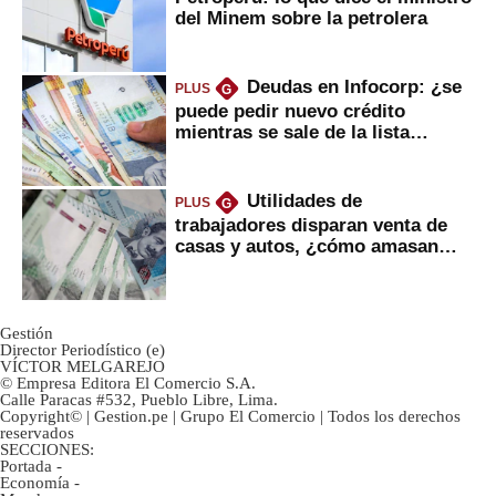
del Minem sobre la petrolera
Deudas en Infocorp: ¿se
PLUS
G
puede pedir nuevo crédito
mientras se sale de la lista
negra?
Utilidades de
PLUS
G
trabajadores disparan venta de
casas y autos, ¿cómo amasan
tanta liquidez?
Gestión
Director Periodístico (e)
VÍCTOR MELGAREJO
© Empresa Editora El Comercio S.A.
Calle Paracas #532, Pueblo Libre, Lima.
Copyright© | Gestion.pe | Grupo El Comercio | Todos los derechos
reservados
SECCIONES:
Portada
-
Economía
-