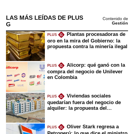
LAS MÁS LEÍDAS DE PLUS
Contenido de
G
Gestión
Plantas procesadoras de
PLUS
G
oro en la mira del Gobierno: la
propuesta contra la minería ilegal
Alicorp: qué ganó con la
PLUS
G
compra del negocio de Unilever
en Colombia
Viviendas sociales
PLUS
G
quedarían fuera del negocio de
alquiler: la propuesta del
gobierno
Oliver Stark regresa a
PLUS
G
Petroperú: lo que dice el ministro