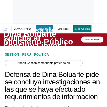
Últimas Noticias
Empresas G
Empresas
G de Gestión
Finanzas
Lo último
Peru Quiosco
SUSCRÍBETE
Portada
GESTION
>
PERU
>
POLITICA
Empresas
Añadir
Gestión
como fuente preferida en
Management & Empleo
Defensa de Dina Boluarte pide
Economía
se concluya investigaciones en
las que se haya efectuado
Mercados
requerimientos de información
Perú
Política