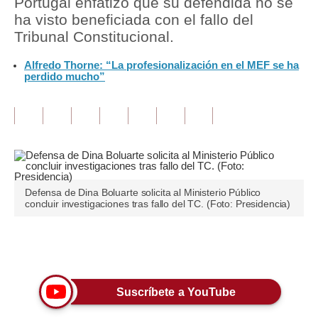
Portugal enfatizó que su defendida no se
ha visto beneficiada con el fallo del
Tu Dinero
Tribunal Constitucional.
Finanzas Personales
Alfredo Thorne: “La profesionalización en el MEF se ha
perdido mucho”
Inmobiliarias
Plus G
Opinión
Editorial
Defensa de Dina Boluarte solicita al Ministerio Público
Pregunta de hoy
concluir investigaciones tras fallo del TC. (Foto: Presidencia)
Blogs
Únete a nuestro canal
Tendencias
Lujo
Suscríbete a YouTube
Viajes