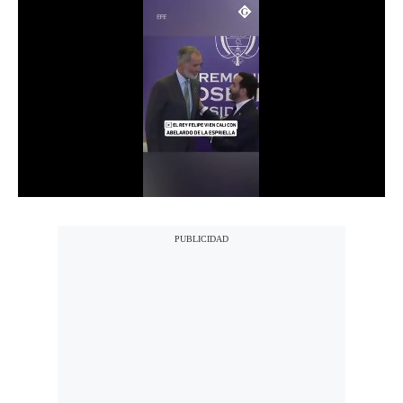
Notas Contratadas
Podcast
Gestión TV
Videos
Fotogalerías
gestion.pe
¿quiénes
Somos?
Términos
Y
Condiciones
Política
De
Privacidad