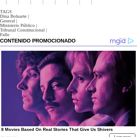
TAGS
Dina Boluarte
|
General
|
Ministerio Público
|
Tribunal Constitucional
|
Fallo