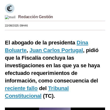
Moda
Redacción Gestión
Estilos
22/08/2025 09H46
Mundo
EEUU
El abogado de la presidenta
Dina
México
Boluarte
,
Juan Carlos Portugal
, pidió
España
que la Fiscalía concluya las
investigaciones en las que ya se haya
Internacional
efectuado requerimientos de
Tecnología
información, como consecuencia del
Club del Suscriptor
reciente fallo
del
Tribunal
Constitucional
(TC).
Mix
G de Gestión