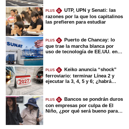
UTP, UPN y Senati: las
PLUS
G
razones por la que los capitalinos
las prefieren para estudiar
Puerto de Chancay: lo
PLUS
G
que trae la marcha blanca por
uso de tecnología de EE.UU. en
mercancías
Keiko anuncia “shock”
PLUS
G
ferroviario: terminar Línea 2 y
ejecutar la 3, 4, 5 y 6; ¿habrá
avances?
Bancos se pondrán duros
PLUS
G
con empresas por culpa de El
Niño, ¿por qué será bueno para
ahorristas?