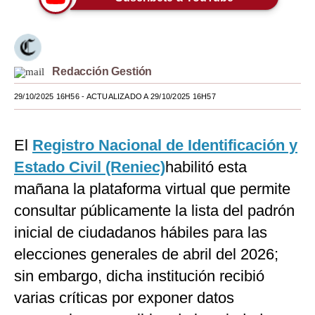
Moda
Estilos
Redacción Gestión
Mundo
29/10/2025 16H56
- ACTUALIZADO A 29/10/2025 16H57
EEUU
México
El
Registro Nacional de Identificación y
España
Estado Civil (Reniec)
habilitó esta
mañana la plataforma virtual que permite
Internacional
consultar públicamente la lista del padrón
Tecnología
inicial de ciudadanos hábiles para las
Club del Suscriptor
elecciones generales de abril del 2026;
sin embargo, dicha institución recibió
Mix
varias críticas por exponer datos
G de Gestión