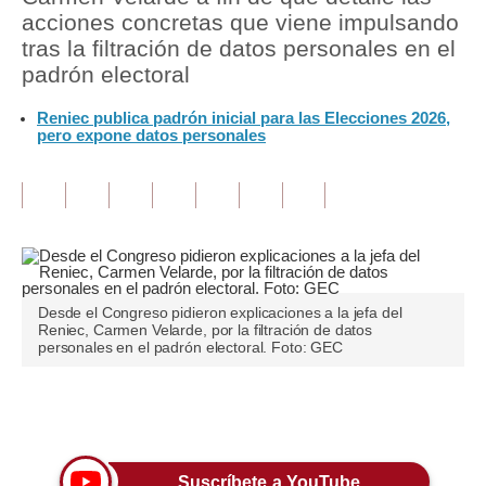
acciones concretas que viene impulsando
Tu Dinero
tras la filtración de datos personales en el
padrón electoral
Finanzas Personales
Reniec publica padrón inicial para las Elecciones 2026,
Inmobiliarias
pero expone datos personales
Plus G
Opinión
Editorial
Pregunta de hoy
Desde el Congreso pidieron explicaciones a la jefa del
Reniec, Carmen Velarde, por la filtración de datos
Blogs
personales en el padrón electoral. Foto: GEC
Tendencias
Únete a nuestro canal
Lujo
Viajes
Suscríbete a YouTube