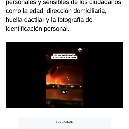
personales y sensibles de los ciudadanos,
Notas Contratadas
como la edad, dirección domiciliaria,
Podcast
huella dactilar y la fotografía de
identificación personal.
Gestión TV
Videos
Fotogalerías
gestion.pe
¿quiénes
Somos?
Términos
Y
Condiciones
Política
De
Privacidad