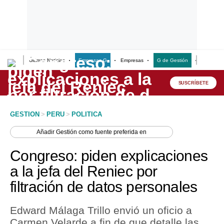
Últimas Noticias
Empresas G
Empresas
G de Gestión
Finanzas
Lo último
Peru Quiosco
SUSCRÍBETE
Portada
GESTION
>
PERU
>
POLITICA
Empresas
Añadir
Gestión
como fuente preferida en
Management & Empleo
Congreso: piden explicaciones
Economía
a la jefa del Reniec por
filtración de datos personales
Mercados
Perú
Edward Málaga Trillo envió un oficio a
Carmen Velarde a fin de que detalle las
Política