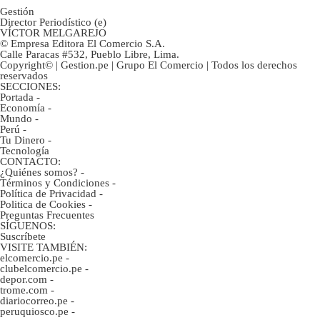
Gestión
Director Periodístico (e)
VÍCTOR MELGAREJO
© Empresa Editora El Comercio S.A.
Calle Paracas #532, Pueblo Libre, Lima.
Copyright© | Gestion.pe | Grupo El Comercio | Todos los derechos
reservados
SECCIONES:
Portada
-
Economía
-
Mundo
-
Perú
-
Tu Dinero
-
Tecnología
CONTACTO:
¿Quiénes somos?
-
Términos y Condiciones
-
Política de Privacidad
-
Politica de Cookies
-
Preguntas Frecuentes
SÍGUENOS:
Suscríbete
VISITE TAMBIÉN:
elcomercio.pe
-
clubelcomercio.pe
-
depor.com
-
trome.com
-
diariocorreo.pe
-
peruquiosco.pe
-