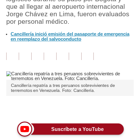
que al llegar al aeropuerto internacional
Tu Dinero
Jorge Chávez en Lima, fueron evaluados
por personal médico.
Finanzas Personales
Cancillería inició emisión del pasaporte de emergencia
Inmobiliarias
en reemplazo del salvoconducto
Plus G
Opinión
Editorial
Cancillería repatría a tres peruanos sobrevivientes de
Pregunta de hoy
terremotos en Venezuela. Foto: Cancillería.
Blogs
Únete a nuestro canal
Tendencias
Lujo
Suscríbete a YouTube
Viajes