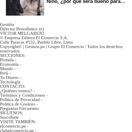
Niño, ¿por qué será bueno para
ahorristas?
Gestión
Director Periodístico (e)
VÍCTOR MELGAREJO
© Empresa Editora El Comercio S.A.
Calle Paracas #532, Pueblo Libre, Lima.
Copyright© | Gestion.pe | Grupo El Comercio | Todos los derechos
reservados
SECCIONES:
Portada
-
Economía
-
Mundo
-
Perú
-
Tu Dinero
-
Tecnología
CONTACTO:
¿Quiénes somos?
-
Términos y Condiciones
-
Política de Privacidad
-
Politica de Cookies
-
Preguntas Frecuentes
SÍGUENOS:
Suscríbete
VISITE TAMBIÉN:
elcomercio.pe
-
clubelcomercio.pe
-