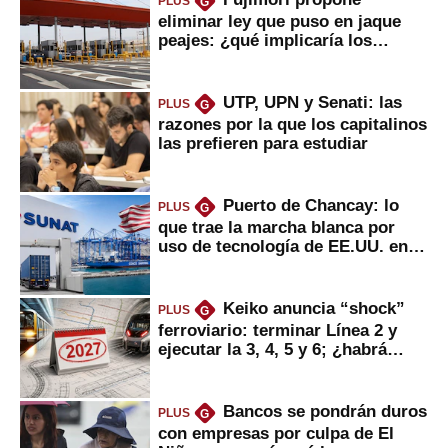
PLUS
G
eliminar ley que puso en jaque
peajes: ¿qué implicaría los
usuarios?
UTP, UPN y Senati: las
PLUS
G
razones por la que los capitalinos
las prefieren para estudiar
Puerto de Chancay: lo
PLUS
G
que trae la marcha blanca por
uso de tecnología de EE.UU. en
mercancías
Keiko anuncia “shock”
PLUS
G
ferroviario: terminar Línea 2 y
ejecutar la 3, 4, 5 y 6; ¿habrá
avances?
Bancos se pondrán duros
PLUS
G
con empresas por culpa de El