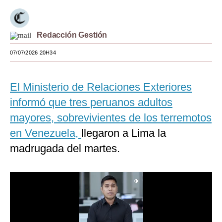
Moda
Estilos
Redacción Gestión
07/07/2026 20H34
Mundo
EEUU
El Ministerio de Relaciones Exteriores
México
informó que tres peruanos adultos
España
mayores, sobrevivientes de los terremotos
en Venezuela,
llegaron a Lima la
Internacional
madrugada del martes.
Tecnología
Club del Suscriptor
Mix
G de Gestión