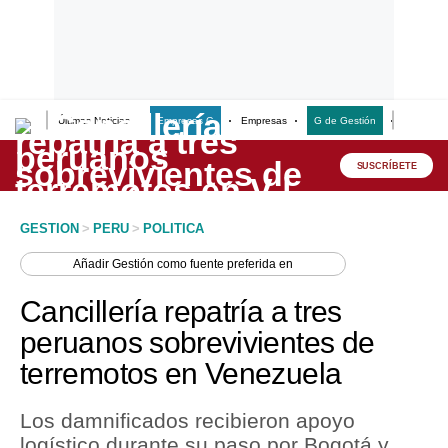
Últimas Noticias
Empresas G
Empresas
G de Gestión
Finanzas
Lo último
Peru Quiosco
SUSCRÍBETE
Portada
GESTION
>
PERU
>
POLITICA
Empresas
Añadir
Gestión
como fuente preferida en
Management & Empleo
Cancillería repatría a tres
Economía
peruanos sobrevivientes de
terremotos en Venezuela
Mercados
Perú
Los damnificados recibieron apoyo
logístico durante su paso por Bogotá y
Política