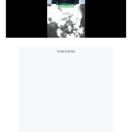
Notas Contratadas
Podcast
Gestión TV
Videos
Fotogalerías
gestion.pe
¿quiénes
Somos?
Términos
Y
Condiciones
Política
De
Privacidad