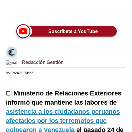
Moda
Únete a nuestro canal
Estilos
Suscríbete a YouTube
Mundo
EEUU
México
Redacción Gestión
España
03/07/2026 20H55
Internacional
Tecnología
El
Ministerio de Relaciones Exteriores
informó que mantiene las labores de
Club del Suscriptor
asistencia a los ciudadanos peruanos
Mix
afectados por los terremotos que
G de Gestión
golpearon a Venezuela
el pasado 24 de