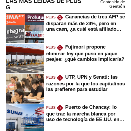
LAS MÁS LEÍDAS DE PLUS
Contenido de
G
Gestión
Ganancias de tres AFP se
PLUS
G
disparan más de 24%, pero en
una caen, ¿a cuál está afiliado
usted?
Fujimori propone
PLUS
G
eliminar ley que puso en jaque
peajes: ¿qué cambios implicaría?
UTP, UPN y Senati: las
PLUS
G
razones por la que los capitalinos
las prefieren para estudiar
Puerto de Chancay: lo
PLUS
G
que trae la marcha blanca por
uso de tecnología de EE.UU. en
mercancías