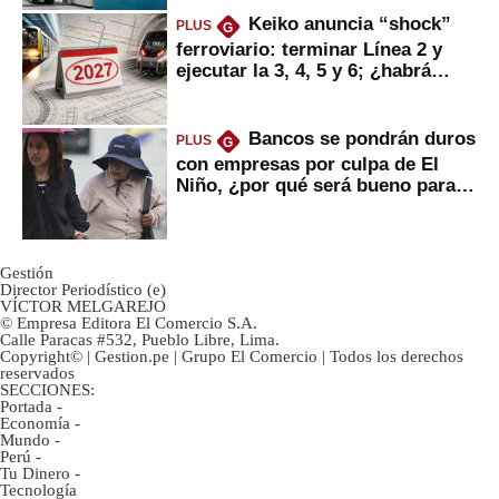
Keiko anuncia “shock”
PLUS
G
ferroviario: terminar Línea 2 y
ejecutar la 3, 4, 5 y 6; ¿habrá
avances?
Bancos se pondrán duros
PLUS
G
con empresas por culpa de El
Niño, ¿por qué será bueno para
ahorristas?
Gestión
Director Periodístico (e)
VÍCTOR MELGAREJO
© Empresa Editora El Comercio S.A.
Calle Paracas #532, Pueblo Libre, Lima.
Copyright© | Gestion.pe | Grupo El Comercio | Todos los derechos
reservados
SECCIONES:
Portada
-
Economía
-
Mundo
-
Perú
-
Tu Dinero
-
Tecnología