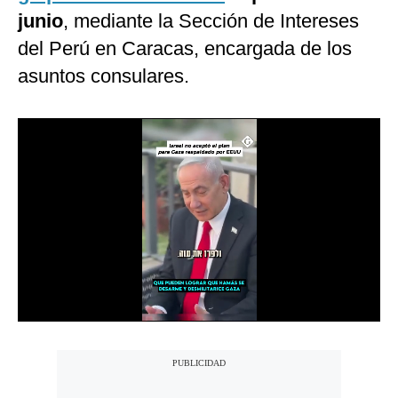
junio
, mediante la Sección de Intereses
Notas Contratadas
del Perú en Caracas, encargada de los
Podcast
asuntos consulares.
Gestión TV
Videos
Fotogalerías
gestion.pe
¿quiénes
Somos?
Términos
Y
Condiciones
Política
De
Privacidad