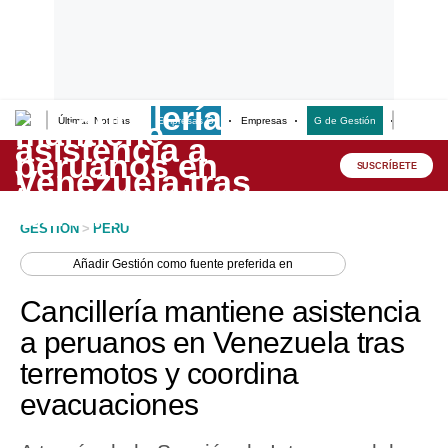
Últimas Noticias
Empresas G
Empresas
G de Gestión
Finanzas
Lo último
Peru Quiosco
SUSCRÍBETE
Portada
GESTION
>
PERU
Empresas
Añadir
Gestión
como fuente preferida en
Management & Empleo
Cancillería mantiene asistencia
Economía
a peruanos en Venezuela tras
terremotos y coordina
Mercados
evacuaciones
Perú
Política