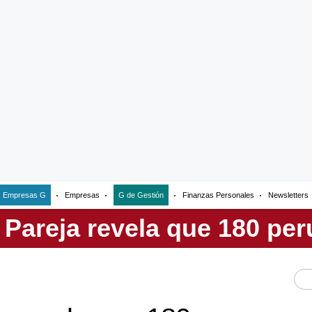
Empresas G
Empresas
G de Gestión
Finanzas Personales
Newsletters