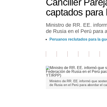
Canciller Pare
Finanzas Personales
captados para 
Inmobiliarias
Ministro de RR. EE. infor
Plus G
de Rusia en el Perú para 
Opinión
Peruanos reclutados para la gu
Editorial
Pregunta de hoy
Blogs
Tendencias
Ministro de RR. EE. informó que sost
Lujo
de Rusia en el Perú para abordar el c
Viajes
Únete a nuestro canal
Moda