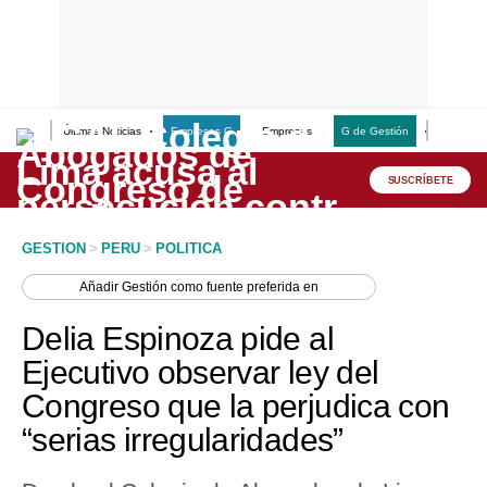
Últimas Noticias
Empresas G
Empresas
G de Gestión
Finanzas
Lo último
Peru Quiosco
SUSCRÍBETE
Portada
GESTION
>
PERU
>
POLITICA
Empresas
Añadir
Gestión
como fuente preferida en
Management & Empleo
Delia Espinoza pide al
Economía
Ejecutivo observar ley del
Congreso que la perjudica con
Mercados
“serias irregularidades”
Perú
Política