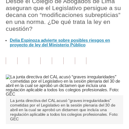
Desde el Colegio de Abogados de Lima
aseguran que el Legislativo persigue a su
Tu Dinero
decana con “modificaciones subrepticias”
en una norma. ¿De qué trata la ley en
Finanzas Personales
cuestión?
Inmobiliarias
Delia Espinoza advierte sobre posibles riesgos en
proyecto de ley del Ministerio Público
Plus G
Opinión
Editorial
Pregunta de hoy
Blogs
La junta directiva del CAL acusó “graves irregularidades”
Tendencias
cometidas por el Legislativo en la sesión plenaria del 30 de
abril en la cual se aprobó un dictamen que incluía una
regulación aplicable a todos los colegios profesionales. Foto:
Lujo
GEC
Viajes