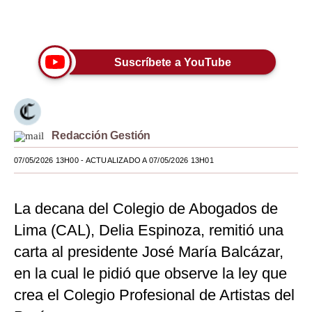
Únete a nuestro canal
Moda
Estilos
Suscríbete a YouTube
Mundo
EEUU
México
Redacción Gestión
España
07/05/2026 13H00
- ACTUALIZADO A 07/05/2026 13H01
Internacional
La decana del Colegio de Abogados de
Tecnología
Lima (CAL), Delia Espinoza, remitió una
Club del Suscriptor
carta al presidente José María Balcázar,
en la cual le pidió que observe la ley que
Mix
crea el Colegio Profesional de Artistas del
G de Gestión