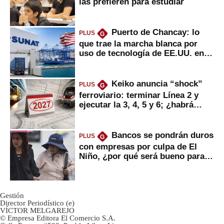
las prefieren para estudiar
Puerto de Chancay: lo
PLUS
G
que trae la marcha blanca por
uso de tecnología de EE.UU. en
mercancías
Keiko anuncia “shock”
PLUS
G
ferroviario: terminar Línea 2 y
ejecutar la 3, 4, 5 y 6; ¿habrá
avances?
Bancos se pondrán duros
PLUS
G
con empresas por culpa de El
Niño, ¿por qué será bueno para
ahorristas?
Gestión
Director Periodístico (e)
VÍCTOR MELGAREJO
© Empresa Editora El Comercio S.A.