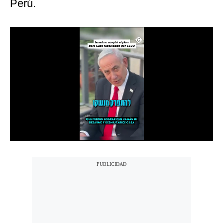
Perú.
Notas Contratadas
Podcast
Gestión TV
Videos
Fotogalerías
gestion.pe
¿quiénes
Somos?
Términos
Y
Condiciones
Política
De
Privacidad