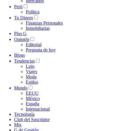
Mercados
Perú
Política
Tu Dinero
Finanzas Personales
Inmobiliarias
Plus G
Opinión
Editorial
Pregunta de hoy
Blogs
Tendencias
Lujo
Viajes
Moda
Estilos
Mundo
EEUU
México
España
Internacional
Tecnología
Club del Suscriptor
Mix
G de Gestión