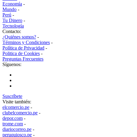
Economía
-
Mundo
-
Perú
-
Tu Dinero
-
Tecnología
Contacto:
¿Quiénes somos?
-
Términos y Condiciones
-
Política de Privacidad
-
Politica de Cookies
-
Preguntas Frecuentes
Síguenos:
Suscríbete
Visite también:
elcomercio.pe
-
clubelcomercio.pe
-
depor.com
-
trome.com
-
diariocorreo.pe
-
peruquiosco.pe
-