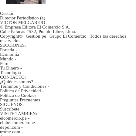
Gestión
Director Periodístico (e)
VÍCTOR MELGAREJO
© Empresa Editora El Comercio S.A.
Calle Paracas #532, Pueblo Libre, Lima.
Copyright© | Gestion.pe | Grupo El Comercio | Todos los derechos
reservados
SECCIONES:
Portada
-
Economía
-
Mundo
-
Perú
-
Tu Dinero
-
Tecnología
CONTACTO:
¿Quiénes somos?
-
Términos y Condiciones
-
Política de Privacidad
-
Politica de Cookies
-
Preguntas Frecuentes
SÍGUENOS:
Suscríbete
VISITE TAMBIÉN:
elcomercio.pe
-
clubelcomercio.pe
-
depor.com
-
trome.com
-