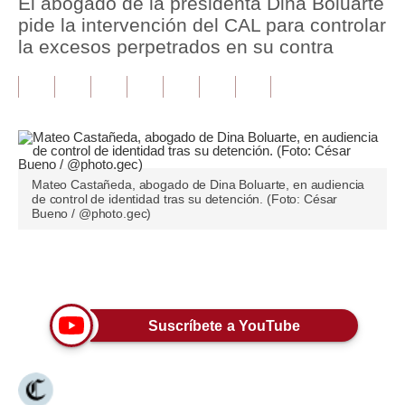
El abogado de la presidenta Dina Boluarte
pide la intervención del CAL para controlar
Tu Dinero
la excesos perpetrados en su contra
Finanzas Personales
Inmobiliarias
Plus G
Opinión
Mateo Castañeda, abogado de Dina Boluarte, en audiencia
de control de identidad tras su detención. (Foto: César
Bueno / @photo.gec)
Editorial
Pregunta de hoy
Únete a nuestro canal
Blogs
Tendencias
Suscríbete a YouTube
Lujo
Viajes