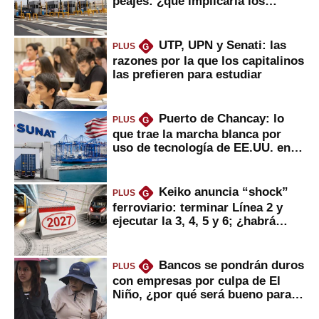
peajes: ¿qué implicaría los
usuarios?
UTP, UPN y Senati: las
PLUS
G
razones por la que los capitalinos
las prefieren para estudiar
Puerto de Chancay: lo
PLUS
G
que trae la marcha blanca por
uso de tecnología de EE.UU. en
mercancías
Keiko anuncia “shock”
PLUS
G
ferroviario: terminar Línea 2 y
ejecutar la 3, 4, 5 y 6; ¿habrá
avances?
Bancos se pondrán duros
PLUS
G
con empresas por culpa de El
Niño, ¿por qué será bueno para
ahorristas?