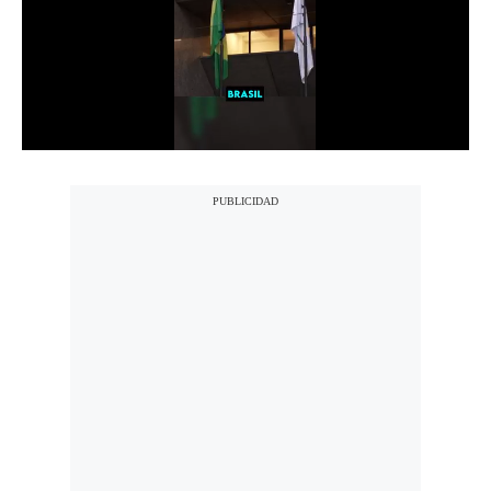
Notas Contratadas
Podcast
Gestión TV
Videos
Fotogalerías
gestion.pe
¿quiénes
Somos?
Términos
Y
Condiciones
Política
De
Privacidad