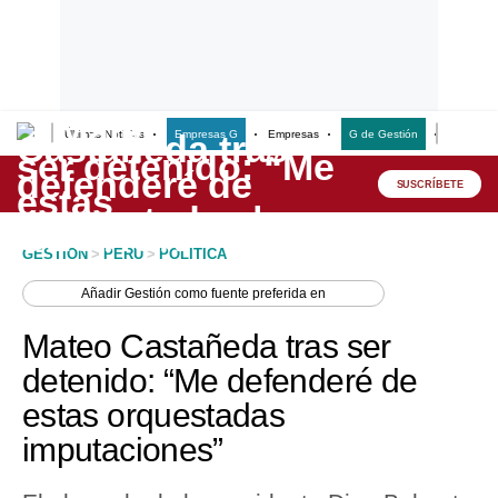
Últimas Noticias
Empresas G
Empresas
G de Gestión
Finanzas
Lo último
Peru Quiosco
SUSCRÍBETE
Portada
GESTION
>
PERU
>
POLITICA
Empresas
Añadir
Gestión
como fuente preferida en
Management & Empleo
Mateo Castañeda tras ser
Economía
detenido: “Me defenderé de
estas orquestadas
Mercados
imputaciones”
Perú
Política