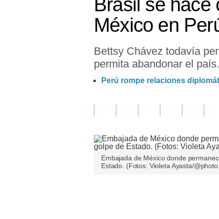
Brasil se hace
Finanzas Personales
México en Perú,
Inmobiliarias
Bettsy Chávez todavía per
Plus G
permita abandonar el país
Opinión
Perú rompe relaciones diplomát
Editorial
Pregunta de hoy
Blogs
Tendencias
Embajada de México donde permanece 
Estado. (Fotos: Violeta Ayasta/@photo
Lujo
Viajes
Únete a nuestro canal
Moda