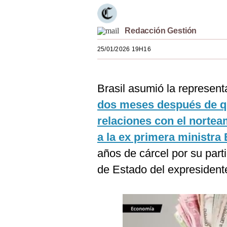
Estilos
Mundo
Redacción Gestión
25/01/2026 19H16
EEUU
México
Brasil asumió la represen
España
dos meses después de qu
Internacional
relaciones con el nortea
Tecnología
a la ex primera ministra
años de cárcel por su parti
Club del Suscriptor
de Estado del expresident
Mix
G de Gestión
Notas Contratadas