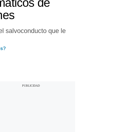
máticos de
nes
el salvoconducto que le
es?