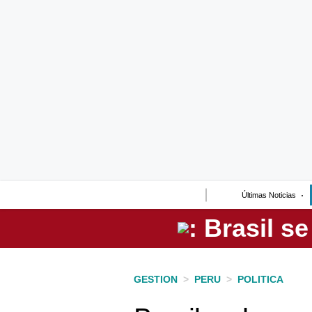
Lo último
Peru Quiosco
Portada
Empresas
Management & Empleo
Economía
Últimas Noticias
Mercados
Perú
Política
GESTION
>
PERU
>
POLITICA
Tu Dinero