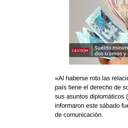
Podcast
Gestión TV
Videos
Fotogalerías
gestion.pe
¿quiénes
«Al haberse roto las relac
Somos?
país tiene el derecho de s
Términos
Y
sus asuntos diplomáticos 
Condiciones
informaron este sábado fue
Política
De
de comunicación.
Privacidad
Politica