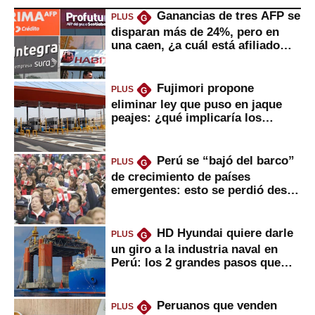
Ganancias de tres AFP se
PLUS
G
disparan más de 24%, pero en
una caen, ¿a cuál está afiliado
usted?
Fujimori propone
PLUS
G
eliminar ley que puso en jaque
peajes: ¿qué implicaría los
usuarios?
Perú se “bajó del barco”
PLUS
G
de crecimiento de países
emergentes: esto se perdió desde
2022
HD Hyundai quiere darle
PLUS
G
un giro a la industria naval en
Perú: los 2 grandes pasos que
daría
Peruanos que venden
PLUS
G