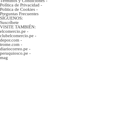
Términos y Condiciones
-
Política de Privacidad
-
Politica de Cookies
-
Preguntas Frecuentes
SÍGUENOS:
Suscríbete
VISITE TAMBIÉN:
elcomercio.pe
-
clubelcomercio.pe
-
depor.com
-
trome.com
-
diariocorreo.pe
-
peruquiosco.pe
-
mag