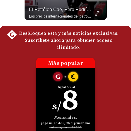
Politica
¿Por Qué El MUNDIAL Gana Menos Que La NFL? | #EnClaveEconómica
El Petróleo Cae, Pero Podría Dispararse Nuevamente | #radar24
De
Luis Carrillo Pinto, presidente de APEMD,compara el negocio de la Copa del Mundo con las principales ligas estadounidenses: la FIFA recauda alrededor de US$15,000 millones en cuatro años, mientras que la NFL genera cerca de US$20,000 millones en solo un año. El Presidente de la Asociación Peruana de Marketing Deportivo explica los planes de Infantino para vender el 20% de una nueva empresa encargada de los activos comerciales del Mundial. #FIFA #NFL #MarketingDeportivo #LuisCarrilloPinto #APEMD #Mundial #Futbol #Deportes #Negocios #Shorts 👉 Suscríbete y activa la campana para no perderte nuestro análisis diario. 🌎 Síguenos en nuestras redes sociales: 📌 Web oficial: https://gestion.pe/mundo/ 📌 LinkedIn: http://bit.ly/3HYIET0 📌 X (Twitter): http://bit.ly/4noZtX9 📌 TikTok: http://bit.ly/4evB6TO
Los precios internacionales del petróleo retrocedieron ante la posibilidad de un acuerdo para reabrir el estrecho de Ormuz. Sin embargo, la caída responde solo a una expectativa diplomática y un nuevo ataque contra un buque podría hacer regresar rápidamente la prima de riesgo. #Petroleo #EstrechoDeOrmuz #EconomiaGlobal #MercadoPetrolero #Crudo #NoticiasEconomicas #Geopolitica #Shorts 👉 Suscríbete y activa la campana para no perderte nuestro análisis diario. 🌎 Síguenos en nuestras redes sociales: 📌 Web oficial: https://gestion.pe/mundo/ 📌 LinkedIn: http://bit.ly/3HYIET0 📌 X (Twitter): http://bit.ly/4noZtX9 📌 TikTok: http://bit.ly/4evB6TO
Cookies
Preguntas
Frecuentes