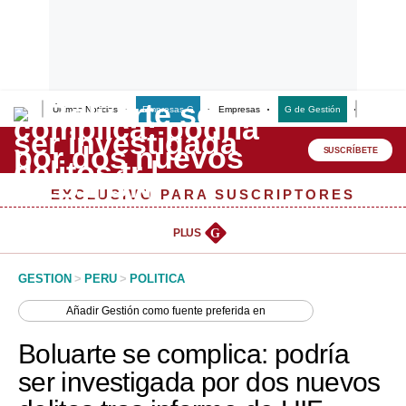
Últimas Noticias
Empresas G
Empresas
G de Gestión
Finanzas
Lo último
Peru Quiosco
SUSCRÍBETE
Portada
EXCLUSIVO PARA SUSCRIPTORES
Empresas
PLUS
G
Management & Empleo
GESTION
>
PERU
>
POLITICA
Economía
Añadir
Gestión
como fuente preferida en
Mercados
Boluarte se complica: podría
Perú
ser investigada por dos nuevos
Política