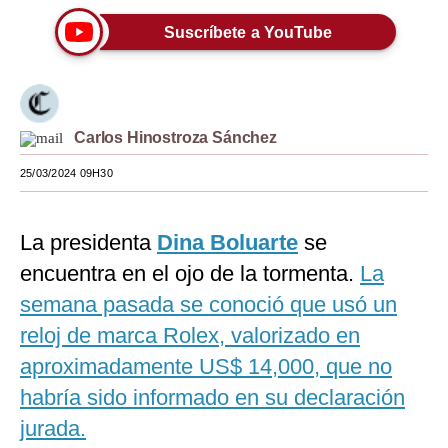
Moda
Suscríbete a YouTube
Estilos
Mundo
Carlos Hinostroza Sánchez
EEUU
25/03/2024 09H30
México
España
La presidenta
Dina Boluarte
se
encuentra en el ojo de la tormenta.
Internacional
La
semana pasada se conoció que usó un
Tecnología
reloj de marca Rolex, valorizado en
Club del Suscriptor
aproximadamente US$ 14,000, que no
Mix
habría sido informado en su declaración
jurada.
G de Gestión