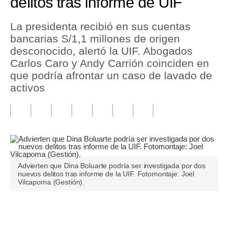
delitos tras informe de UIF
Tu Dinero
La presidenta recibió en sus cuentas
bancarias S/1,1 millones de origen
Finanzas Personales
desconocido, alertó la UIF. Abogados
Inmobiliarias
Carlos Caro y Andy Carrión coinciden en
que podría afrontar un caso de lavado de
Plus G
activos
Opinión
Editorial
Pregunta de hoy
Blogs
Advierten que Dina Boluarte podría ser investigada por dos
nuevos delitos tras informe de la UIF. Fotomontaje: Joel
Vilcapoma (Gestión).
Tendencias
Lujo
Únete a nuestro canal
Viajes