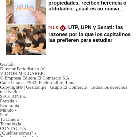
propiedades, reciben herencia o
utilidades: ¿cuál es su nueva
inversión clave?
UTP, UPN y Senati: las
PLUS
G
razones por la que los capitalinos
las prefieren para estudiar
Gestión
Director Periodístico (e)
VÍCTOR MELGAREJO
© Empresa Editora El Comercio S.A.
Calle Paracas #532, Pueblo Libre, Lima.
Copyright© | Gestion.pe | Grupo El Comercio | Todos los derechos
reservados
SECCIONES:
Portada
-
Economía
-
Mundo
-
Perú
-
Tu Dinero
-
Tecnología
CONTACTO:
¿Quiénes somos?
-