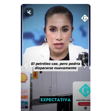
Notas Contratadas
Podcast
Gestión TV
Videos
Fotogalerías
gestion.pe
¿quiénes
Somos?
Términos
Y
Condiciones
Política
De
Privacidad