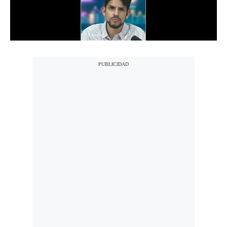
Notas Contratadas
Podcast
Gestión TV
Videos
Fotogalerías
gestion.pe
¿quiénes
Somos?
Términos
Y
Condiciones
Política
De
Privacidad