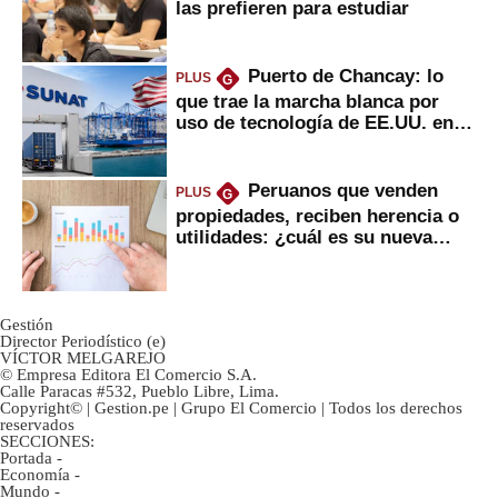
las prefieren para estudiar
Puerto de Chancay: lo
PLUS
G
que trae la marcha blanca por
uso de tecnología de EE.UU. en
mercancías
Peruanos que venden
PLUS
G
propiedades, reciben herencia o
utilidades: ¿cuál es su nueva
inversión clave?
Gestión
Director Periodístico (e)
VÍCTOR MELGAREJO
© Empresa Editora El Comercio S.A.
Calle Paracas #532, Pueblo Libre, Lima.
Copyright© | Gestion.pe | Grupo El Comercio | Todos los derechos
reservados
SECCIONES:
Portada
-
Economía
-
Mundo
-