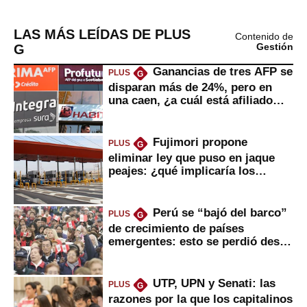
LAS MÁS LEÍDAS DE PLUS
Contenido de
G
Gestión
Ganancias de tres AFP se
PLUS
G
disparan más de 24%, pero en
una caen, ¿a cuál está afiliado
usted?
Fujimori propone
PLUS
G
eliminar ley que puso en jaque
peajes: ¿qué implicaría los
usuarios?
Perú se “bajó del barco”
PLUS
G
de crecimiento de países
emergentes: esto se perdió desde
2022
UTP, UPN y Senati: las
PLUS
G
razones por la que los capitalinos