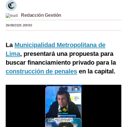
Moda
Redacción Gestión
Estilos
26/08/2025 20H30
Mundo
EEUU
La
M
unicipalidad Metropolitana de
Lima
, presentará una propuesta para
México
buscar financiamiento privado para la
España
construcción de penales
en la capital.
Internacional
Tecnología
Club del Suscriptor
Mix
G de Gestión