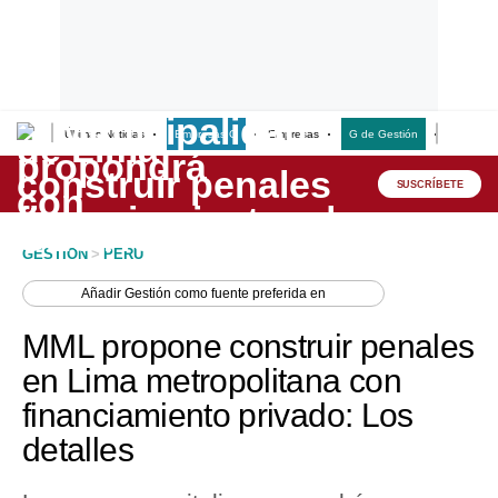
Últimas Noticias
Empresas G
Empresas
G de Gestión
Finanzas
Lo último
Peru Quiosco
SUSCRÍBETE
Portada
GESTION
>
PERU
Empresas
Añadir
Gestión
como fuente preferida en
Management & Empleo
MML propone construir penales
Economía
en Lima metropolitana con
financiamiento privado: Los
Mercados
detalles
Perú
Política