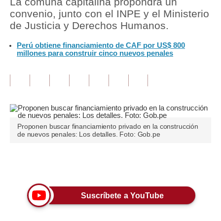
La comuna capitalina propondrá un
convenio, junto con el INPE y el Ministerio
Tu Dinero
de Justicia y Derechos Humanos.
Finanzas Personales
Perú obtiene financiamiento de CAF por US$ 800
millones para construir cinco nuevos penales
Inmobiliarias
Plus G
Opinión
Editorial
Proponen buscar financiamiento privado en la construcción
de nuevos penales: Los detalles. Foto: Gob.pe
Pregunta de hoy
Blogs
Únete a nuestro canal
Tendencias
Suscríbete a YouTube
Lujo
Viajes