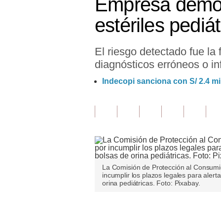
Empresa demoró
Finanzas Personales
estériles pediá
Inmobiliarias
El riesgo detectado fue la 
Plus G
diagnósticos erróneos o in
Opinión
Indecopi sanciona con S/ 2.4 mi
Editorial
Pregunta de hoy
Blogs
Tendencias
La Comisión de Protección al Consumid
Lujo
incumplir los plazos legales para aler
orina pediátricas. Foto: Pixabay.
Viajes
Moda
Únete a nuestro canal