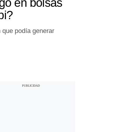
go en bolsas
pi?
ón que podía generar