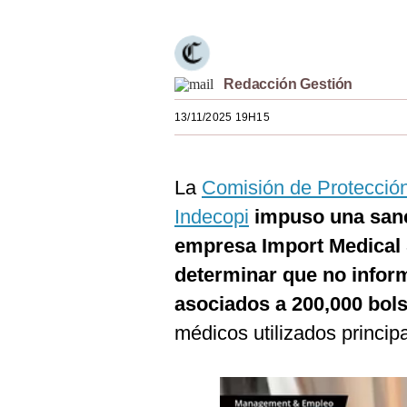
Estilos
Mundo
Redacción Gestión
EEUU
13/11/2025 19H15
México
España
La
Comisión de Protecció
Internacional
Indecopi
impuso una sanci
Tecnología
empresa Import Medical S
determinar que no infor
Club del Suscriptor
asociados a 200,000 bols
Mix
médicos utilizados princip
G de Gestión
Notas Contratadas