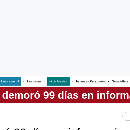
Empresas G
Empresas
G de Gestión
Finanzas Personales
Newsletters