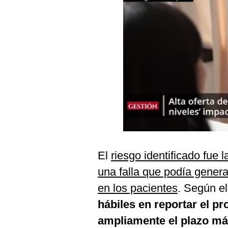
Podcast
Gestión TV
Videos
Fotogalerías
gestion.pe
¿quiénes
Somos?
El
riesgo identificado fue l
Términos
Y
una falla que podía genera
Condiciones
en los pacientes
. Según e
Política
De
hábiles en reportar el p
Privacidad
ampliamente el plazo má
Politica