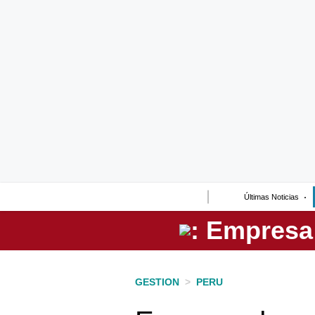
Lo último
Peru Quiosco
Portada
Empresas
Management & Empleo
Economía
Últimas Noticias
Mercados
Perú
Política
GESTION
>
PERU
Tu Dinero