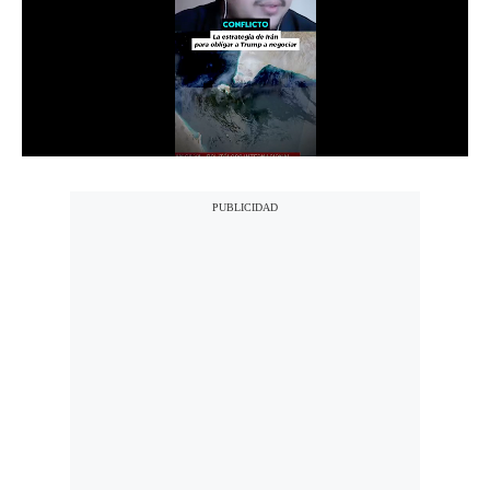
Notas Contratadas
Podcast
Gestión TV
Videos
Fotogalerías
gestion.pe
¿quiénes
Somos?
Términos
Y
Condiciones
Política
De
Privacidad