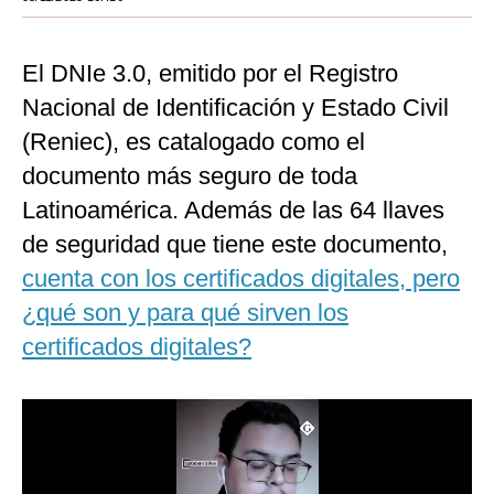
Moda
El DNIe 3.0, emitido por el Registro
Estilos
Nacional de Identificación y Estado Civil
Mundo
(Reniec), es catalogado como el
EEUU
documento más seguro de toda
Latinoamérica. Además de las 64 llaves
México
de seguridad que tiene este documento,
España
cuenta con los certificados digitales, pero
Internacional
¿qué son y para qué sirven los
Tecnología
certificados digitales?
Club del Suscriptor
Mix
G de Gestión