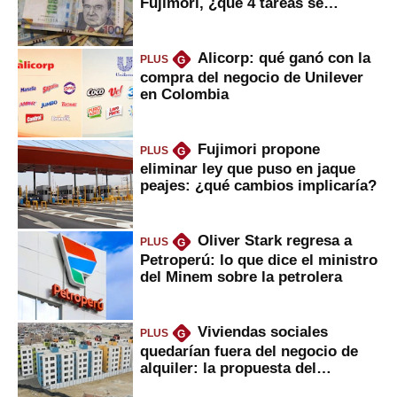
Fujimori, ¿qué 4 tareas se
marcan urgentes?
Alicorp: qué ganó con la
PLUS
G
compra del negocio de Unilever
en Colombia
Fujimori propone
PLUS
G
eliminar ley que puso en jaque
peajes: ¿qué cambios implicaría?
Oliver Stark regresa a
PLUS
G
Petroperú: lo que dice el ministro
del Minem sobre la petrolera
Viviendas sociales
PLUS
G
quedarían fuera del negocio de
alquiler: la propuesta del
gobierno