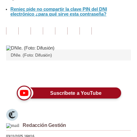
Reniec pide no compartir la clave PIN del DNI
Tu Dinero
electrónico ¿para qué sirve esta contraseña?
Finanzas Personales
Inmobiliarias
Plus G
DNIe. (Foto: Difusión)
Opinión
Editorial
Únete a nuestro canal
Pregunta de hoy
Suscríbete a YouTube
Blogs
Tendencias
Lujo
Redacción Gestión
Viajes
03/11/2025 16H16