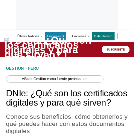
Últimas Noticias
Empresas G
Empresas
G de Gestión
Finanzas
Lo último
Peru Quiosco
SUSCRÍBETE
Portada
GESTION
>
PERU
Empresas
Añadir
Gestión
como fuente preferida en
Management & Empleo
DNIe: ¿Qué son los certificados
Economía
digitales y para qué sirven?
Mercados
Conoce sus beneficios, cómo obtenerlos y
Perú
qué puedes hacer con estos documentos
digitales
Política