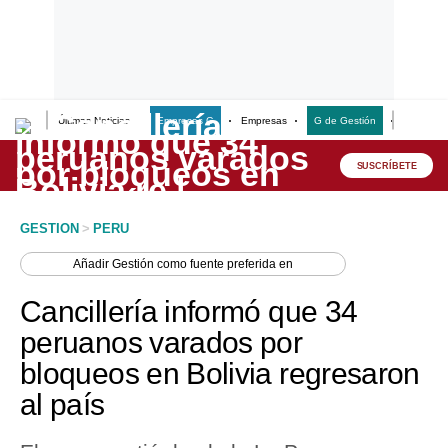
Últimas Noticias
Empresas G
Empresas
G de Gestión
Finanzas
Lo último
Peru Quiosco
SUSCRÍBETE
Portada
GESTION
>
PERU
Empresas
Añadir
Gestión
como fuente preferida en
Management & Empleo
Cancillería informó que 34
Economía
peruanos varados por
bloqueos en Bolivia regresaron
Mercados
al país
Perú
Política