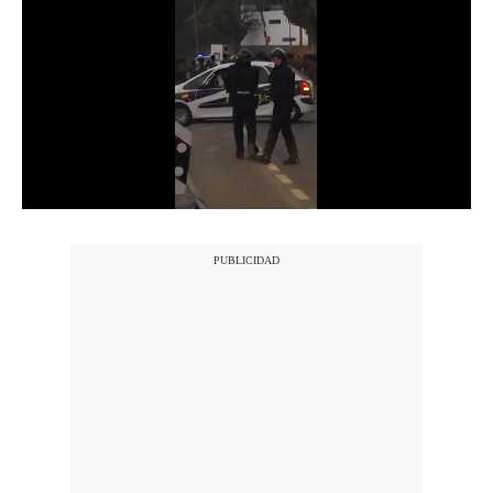
Notas Contratadas
Podcast
Gestión TV
Videos
Fotogalerías
gestion.pe
¿quiénes
Somos?
Términos
Y
Condiciones
Política
De
Privacidad