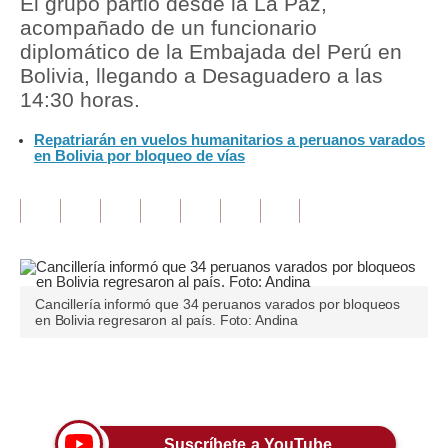
El grupo partió desde la La Paz,
acompañado de un funcionario
Tu Dinero
diplomático de la Embajada del Perú en
Bolivia, llegando a Desaguadero a las
Finanzas Personales
14:30 horas.
Inmobiliarias
Repatriarán en vuelos humanitarios a peruanos varados
en Bolivia por bloqueo de vías
Plus G
Opinión
Editorial
Pregunta de hoy
Cancillería informó que 34 peruanos varados por bloqueos
Blogs
en Bolivia regresaron al país. Foto: Andina
Tendencias
Únete a nuestro canal
Lujo
Viajes
Suscríbete a YouTube