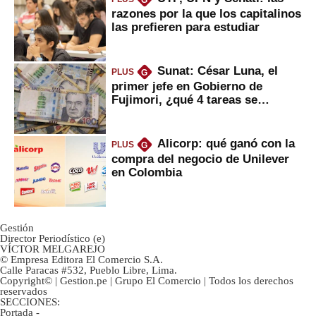
G
razones por la que los capitalinos
las prefieren para estudiar
Sunat: César Luna, el
PLUS
G
primer jefe en Gobierno de
Fujimori, ¿qué 4 tareas se
marcan urgentes?
Alicorp: qué ganó con la
PLUS
G
compra del negocio de Unilever
en Colombia
Gestión
Director Periodístico (e)
VÍCTOR MELGAREJO
© Empresa Editora El Comercio S.A.
Calle Paracas #532, Pueblo Libre, Lima.
Copyright© | Gestion.pe | Grupo El Comercio | Todos los derechos
reservados
SECCIONES:
Portada
-