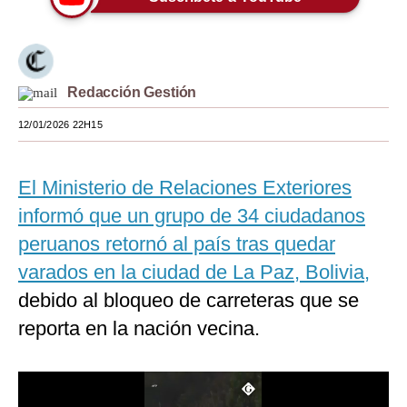
Moda
Estilos
Redacción Gestión
Mundo
12/01/2026 22H15
EEUU
México
El Ministerio de Relaciones Exteriores
España
informó que un grupo de 34 ciudadanos
peruanos retornó al país tras quedar
Internacional
varados en la ciudad de La Paz, Bolivia,
Tecnología
debido al bloqueo de carreteras que se
Club del Suscriptor
reporta en la nación vecina.
Mix
G de Gestión