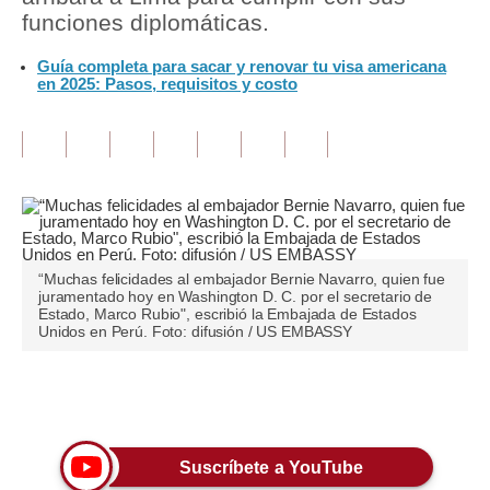
funciones diplomáticas.
Tu Dinero
Guía completa para sacar y renovar tu visa americana
en 2025: Pasos, requisitos y costo
Finanzas Personales
Inmobiliarias
Plus G
Opinión
Editorial
“Muchas felicidades al embajador Bernie Navarro, quien fue
juramentado hoy en Washington D. C. por el secretario de
Pregunta de hoy
Estado, Marco Rubio", escribió la Embajada de Estados
Unidos en Perú. Foto: difusión / US EMBASSY
Blogs
Tendencias
Únete a nuestro canal
Lujo
Suscríbete a YouTube
Viajes