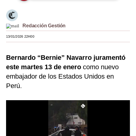
Moda
Estilos
Redacción Gestión
Mundo
13/01/2026 22H00
EEUU
Bernardo “Bernie” Navarro juramentó
México
este martes 13 de enero
como nuevo
España
embajador de los Estados Unidos en
Internacional
Perú.
Tecnología
Club del Suscriptor
Mix
G de Gestión