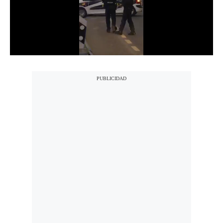
Notas Contratadas
Podcast
Gestión TV
Videos
Fotogalerías
gestion.pe
¿quiénes
Somos?
Términos
Y
Condiciones
Política
De
Privacidad