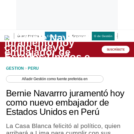
Últimas Noticias
Empresas G
Empresas
G de Gestión
Finanzas
Lo último
Peru Quiosco
SUSCRÍBETE
Portada
GESTION
>
PERU
Empresas
Añadir
Gestión
como fuente preferida en
Management & Empleo
Bernie Navarrro juramentó hoy
Economía
como nuevo embajador de
Estados Unidos en Perú
Mercados
Perú
La Casa Blanca felicitó al político, quien
arribará a Lima para cumplir con sus
Política