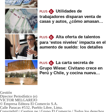
Utilidades de
PLUS
G
trabajadores disparan venta de
casas y autos, ¿cómo amasan
tanta liquidez?
Alta oferta de talentos
PLUS
G
para ‘estos niveles’ impacta en el
aumento de sueldo: los detalles
La carta secreta de
PLUS
G
Grupo Wiese: Civitano crece en
Perú y Chile, y cocina nueva
marca
Gestión
Director Periodístico (e)
VÍCTOR MELGAREJO
© Empresa Editora El Comercio S.A.
Calle Paracas #532, Pueblo Libre, Lima.
Copyright© | Gestion.pe | Grupo El Comercio | Todos los derechos