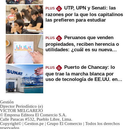
UTP, UPN y Senati: las
PLUS
G
razones por la que los capitalinos
las prefieren para estudiar
Peruanos que venden
PLUS
G
propiedades, reciben herencia o
utilidades: ¿cuál es su nueva
inversión clave?
Puerto de Chancay: lo
PLUS
G
que trae la marcha blanca por
uso de tecnología de EE.UU. en
mercancías
Gestión
Director Periodístico (e)
VÍCTOR MELGAREJO
© Empresa Editora El Comercio S.A.
Calle Paracas #532, Pueblo Libre, Lima.
Copyright© | Gestion.pe | Grupo El Comercio | Todos los derechos
reservados