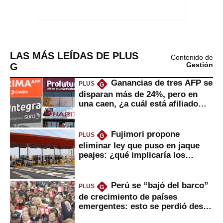
LAS MÁS LEÍDAS DE PLUS
Contenido de
G
Gestión
Ganancias de tres AFP se
PLUS
G
disparan más de 24%, pero en
una caen, ¿a cuál está afiliado
usted?
Fujimori propone
PLUS
G
eliminar ley que puso en jaque
peajes: ¿qué implicaría los
usuarios?
Perú se “bajó del barco”
PLUS
G
de crecimiento de países
emergentes: esto se perdió desde
2022