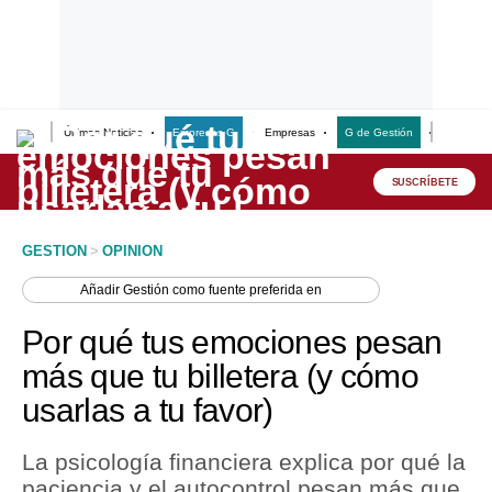
Últimas Noticias
Empresas G
Empresas
G de Gestión
Finanzas
Lo último
Peru Quiosco
SUSCRÍBETE
Portada
GESTION
>
OPINION
Empresas
Añadir
Gestión
como fuente preferida en
Management & Empleo
Por qué tus emociones pesan
Economía
más que tu billetera (y cómo
usarlas a tu favor)
Mercados
Perú
La psicología financiera explica por qué la
paciencia y el autocontrol pesan más que
Política