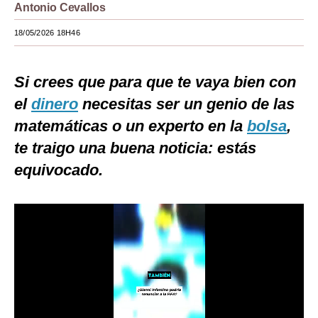
Antonio Cevallos
Moda
18/05/2026 18H46
Estilos
Mundo
Si crees que para que te vaya bien con
el
dinero
necesitas ser un genio de las
EEUU
matemáticas o un experto en la
bolsa
,
México
te traigo una buena noticia: estás
España
equivocado.
Internacional
Tecnología
Club del Suscriptor
Mix
G de Gestión