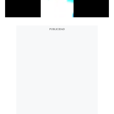
Notas Contratadas
Podcast
Gestión TV
Videos
Fotogalerías
gestion.pe
¿quiénes
Somos?
Términos
Y
Condiciones
Política
De
Privacidad