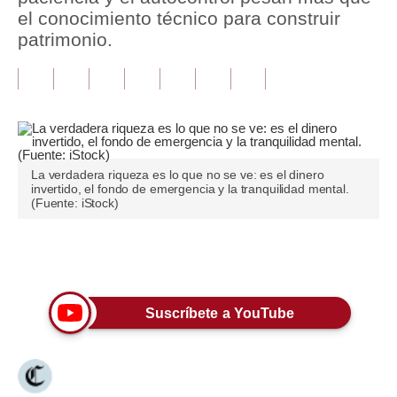
el conocimiento técnico para construir
Tu Dinero
patrimonio.
Finanzas Personales
Inmobiliarias
Plus G
Opinión
La verdadera riqueza es lo que no se ve: es el dinero
invertido, el fondo de emergencia y la tranquilidad mental.
(Fuente: iStock)
Editorial
Pregunta de hoy
Únete a nuestro canal
Blogs
Suscríbete a YouTube
Tendencias
Lujo
Viajes