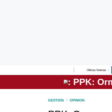
Lo último
Peru Quiosco
Portada
Empresas
Management & Empleo
Economía
Últimas Noticias
Mercados
Perú
Política
GESTION
>
OPINION
Tu Dinero