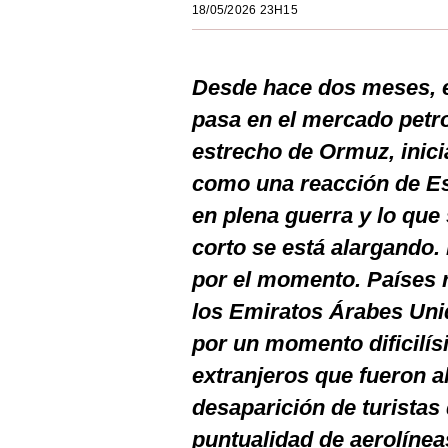
18/05/2026 23H15
Estilos
Mundo
Desde hace dos meses, e
EEUU
pasa en el mercado petrol
México
estrecho de Ormuz, inici
como una reacción de Es
España
en plena guerra y lo que 
Internacional
corto se está alargando.
Tecnología
por el momento. Países r
Club del Suscriptor
los Emiratos Árabes Uni
por un momento dificilí
Mix
extranjeros que fueron all
G de Gestión
desaparición de turistas 
Notas Contratadas
puntualidad de aerolínea