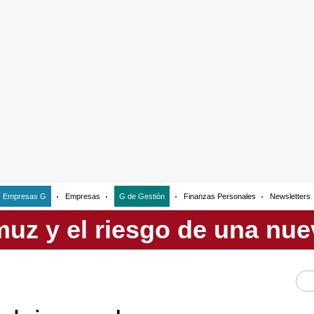
Empresas G
Empresas
G de Gestión
Finanzas Personales
Newsletters