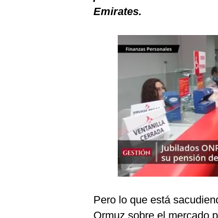
Podcast
Emirates.
Gestión TV
Videos
Fotogalerías
gestion.pe
¿quiénes
Somos?
Términos
Y
Condiciones
Política
De
Privacidad
Pero lo que está sacudiend
Politica
Ormuz sobre el mercado pet