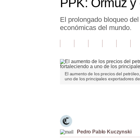
PPK: Ormuz y e
Finanzas Personales
El prolongado bloqueo del 
Inmobiliarias
económicas del mundo.
Plus G
Opinión
Editorial
Pregunta de hoy
El aumento de los precios del petróleo
uno de los principales exportadores d
Blogs
Tendencias
Únete a nuestro canal
Lujo
Viajes
Pedro Pablo Kuczynski
Moda