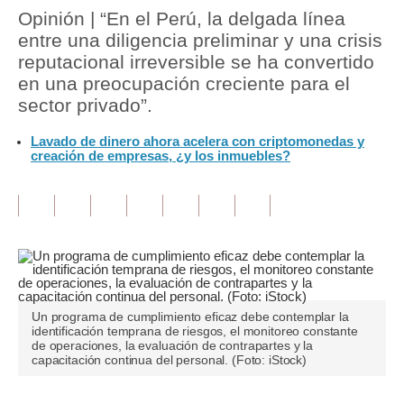
Opinión | “En el Perú, la delgada línea
Tu Dinero
entre una diligencia preliminar y una crisis
reputacional irreversible se ha convertido
Finanzas Personales
en una preocupación creciente para el
sector privado”.
Inmobiliarias
Lavado de dinero ahora acelera con criptomonedas y
Plus G
creación de empresas, ¿y los inmuebles?
Opinión
Editorial
Pregunta de hoy
Blogs
Un programa de cumplimiento eficaz debe contemplar la
Tendencias
identificación temprana de riesgos, el monitoreo constante
de operaciones, la evaluación de contrapartes y la
Lujo
capacitación continua del personal. (Foto: iStock)
Viajes