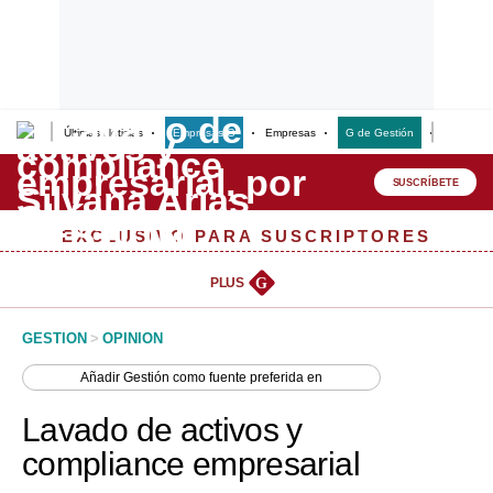
Últimas Noticias
Empresas G
Empresas
G de Gestión
Finanzas
Lo último
Peru Quiosco
SUSCRÍBETE
Portada
EXCLUSIVO PARA SUSCRIPTORES
Empresas
PLUS
G
Management & Empleo
GESTION
>
OPINION
Economía
Añadir
Gestión
como fuente preferida en
Mercados
Lavado de activos y
Perú
compliance empresarial
Política