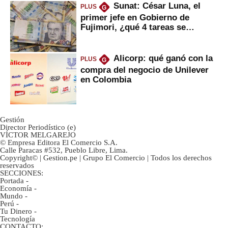
Sunat: César Luna, el
PLUS
G
primer jefe en Gobierno de
Fujimori, ¿qué 4 tareas se
marcan urgentes?
Alicorp: qué ganó con la
PLUS
G
compra del negocio de Unilever
en Colombia
Gestión
Director Periodístico (e)
VÍCTOR MELGAREJO
© Empresa Editora El Comercio S.A.
Calle Paracas #532, Pueblo Libre, Lima.
Copyright© | Gestion.pe | Grupo El Comercio | Todos los derechos
reservados
SECCIONES:
Portada
-
Economía
-
Mundo
-
Perú
-
Tu Dinero
-
Tecnología
CONTACTO: