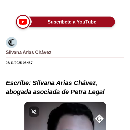
Únete a nuestro canal
Moda
Estilos
Suscríbete a YouTube
Mundo
EEUU
Silvana Arias Chávez
México
26/11/2025 06H57
España
Internacional
Escribe: Silvana Arias Chávez
,
Tecnología
abogada asociada de Petra Legal
Club del Suscriptor
Mix
G de Gestión