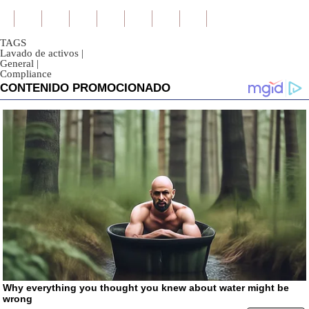
TAGS
Lavado de activos
|
General
|
Compliance