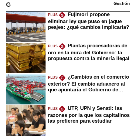
G
Gestión
Fujimori propone
PLUS
G
eliminar ley que puso en jaque
peajes: ¿qué cambios implicaría?
Plantas procesadoras de
PLUS
G
oro en la mira del Gobierno: la
propuesta contra la minería ilegal
¿Cambios en el comercio
PLUS
G
exterior? El cambio aduanero al
que apuntaría el Gobierno de
Fujimori
UTP, UPN y Senati: las
PLUS
G
razones por la que los capitalinos
las prefieren para estudiar