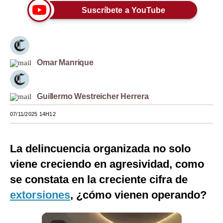
Suscríbete a YouTube
Moda
Estilos
Mundo
Omar Manrique
EEUU
México
Guillermo Westreicher Herrera
España
07/11/2025 14H12
Internacional
La delincuencia organizada no solo
Tecnología
viene creciendo en agresividad, como
Club del Suscriptor
se constata en la creciente cifra de
extorsiones
, ¿cómo vienen operando?
Mix
G de Gestión