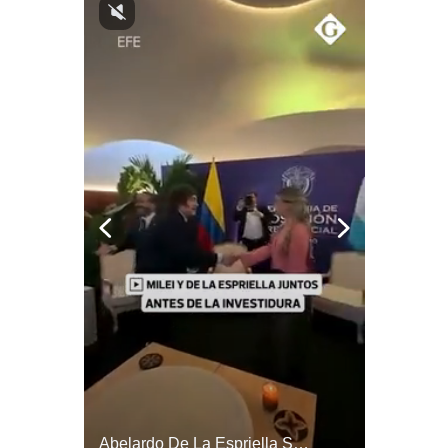
Notas Contratadas
Podcast
Gestión TV
Videos
Fotogalerías
gestion.pe
¿quiénes
Somos?
Términos
Y
Condiciones
Política
De
¿Por Qué EE.UU. Necesita Desesperadamente Al Golfo? | Gestión Mundo
Abelardo De La Espriella Se Reúne Con Javier Milei En Cali | Gestión Mundo
Privacidad