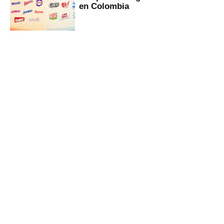
en Colombia
Gestión
Director Periodístico (e)
VÍCTOR MELGAREJO
© Empresa Editora El Comercio S.A.
Calle Paracas #532, Pueblo Libre, Lima.
Copyright© | Gestion.pe | Grupo El Comercio | Todos los derechos
reservados
SECCIONES:
Portada
-
Economía
-
Mundo
-
Perú
-
Tu Dinero
-
Tecnología
CONTACTO:
¿Quiénes somos?
-
Términos y Condiciones
-
Política de Privacidad
-
Politica de Cookies
-
Preguntas Frecuentes
SÍGUENOS:
Suscríbete
VISITE TAMBIÉN:
elcomercio.pe
-