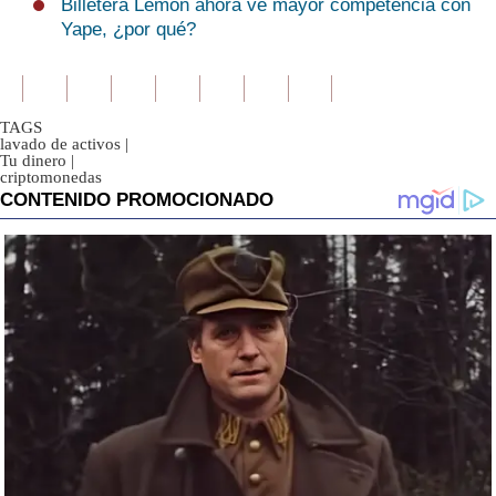
Billetera Lemon ahora ve mayor competencia con
Yape, ¿por qué?
TAGS
lavado de activos
|
Tu dinero
|
criptomonedas