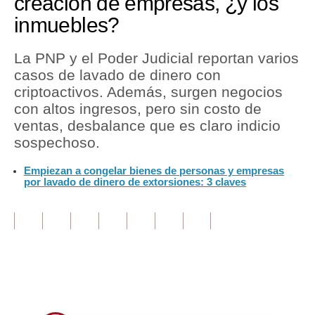
creación de empresas, ¿y los
inmuebles?
Tu Dinero
Finanzas Personales
La PNP y el Poder Judicial reportan varios
casos de lavado de dinero con
Inmobiliarias
criptoactivos. Además, surgen negocios
con altos ingresos, pero sin costo de
Plus G
ventas, desbalance que es claro indicio
Opinión
sospechoso.
Editorial
Empiezan a congelar bienes de personas y empresas
por lavado de dinero de extorsiones: 3 claves
Pregunta de hoy
Blogs
Tendencias
Lujo
Únete a nuestro canal
Viajes