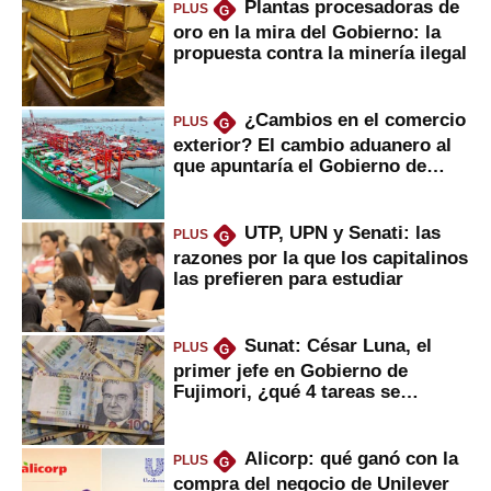
Plantas procesadoras de
PLUS
G
oro en la mira del Gobierno: la
propuesta contra la minería ilegal
¿Cambios en el comercio
PLUS
G
exterior? El cambio aduanero al
que apuntaría el Gobierno de
Fujimori
UTP, UPN y Senati: las
PLUS
G
razones por la que los capitalinos
las prefieren para estudiar
Sunat: César Luna, el
PLUS
G
primer jefe en Gobierno de
Fujimori, ¿qué 4 tareas se
marcan urgentes?
Alicorp: qué ganó con la
PLUS
G
compra del negocio de Unilever