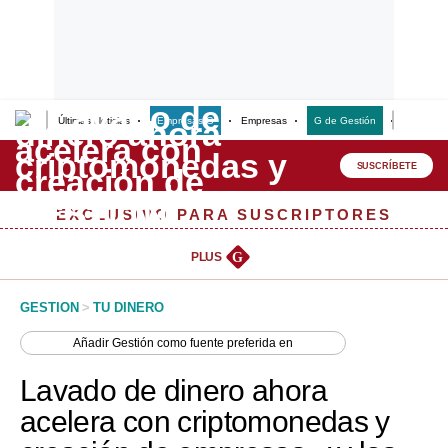
Últimas Noticias
Empresas G
Empresas
G de Gestión
Finanzas
Lo último
Peru Quiosco
SUSCRÍBETE
Portada
EXCLUSIVO PARA SUSCRIPTORES
Empresas
PLUS
G
Management & Empleo
GESTION
>
TU DINERO
Economía
Añadir
Gestión
como fuente preferida en
Mercados
Lavado de dinero ahora
Perú
acelera con criptomonedas y
Política