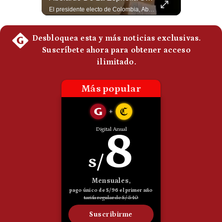
Esteban Silva, politólogo internacional, explica que Estados Unidos necesita el apoyo territorial y marítimo de sus aliados del Golfo para operar cerca de Irán. Según su análisis, Teherán busca amenazar su estabilidad energética y económica para que estos gobiernos presionen a Washington y lo obliguen a negociar. #Iran #EEUU #Geopolitica #NoticiasInternacionales #Shorts 👉 Suscríbete y activa la campana para no perderte nuestro análisis diario. 🌎 Síguenos en nuestras redes sociales: 📌 Web oficial: https://gestion.pe/mundo/ 📌 LinkedIn: http://bit.ly/3HYIET0 📌 X (Twitter): http://bit.ly/4noZtX9 📌 TikTok: http://bit.ly/4evB6TO
El presidente electo de Colombia, Abelardo de la Espriella, sostuvo una reunión bilateral en Cali con el mandatario argentino Javier Milei. El encuentro se dio pocas horas antes de la ceremonia de investidura presidencial para el periodo 2026-2030, marcando el inicio de una nueva alianza estratégica regional. #DeLaEspriella #JavierMilei #Colombia #Argentina #PoliticaLatina #Shorts 👉 Suscríbete y activa la campana para no perderte nuestro análisis diario. 🌎 Síguenos en nuestras redes sociales: 📌 Web oficial: https://gestion.pe/mundo/ 📌 LinkedIn: http://bit.ly/3HYIET0 📌 X (Twitter): http://bit.ly/4noZtX9 📌 TikTok: http://bit.ly/4evB6TO
Politica
De
Cookies
Preguntas
Frecuentes