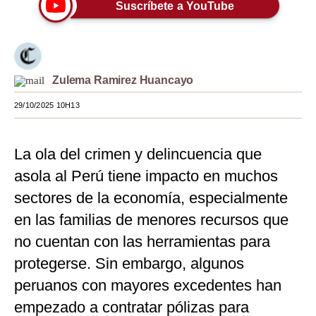
Suscríbete a YouTube
Moda
Estilos
Mundo
Zulema Ramirez Huancayo
EEUU
29/10/2025 10H13
México
La ola del crimen y delincuencia que
España
asola al Perú tiene impacto en muchos
Internacional
sectores de la economía, especialmente
en las familias de menores recursos que
Tecnología
no cuentan con las herramientas para
Club del Suscriptor
protegerse. Sin embargo, algunos
Mix
peruanos con mayores excedentes han
G de Gestión
empezado a contratar pólizas para