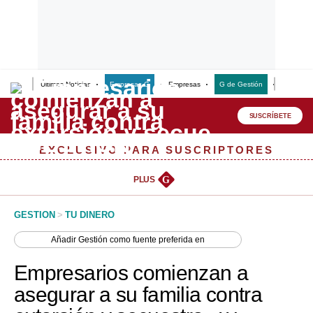
Últimas Noticias
Empresas G
Empresas
G de Gestión
Finanzas
Lo último
Peru Quiosco
SUSCRÍBETE
Portada
EXCLUSIVO PARA SUSCRIPTORES
Empresas
PLUS
G
Management & Empleo
GESTION
>
TU DINERO
Economía
Añadir
Gestión
como fuente preferida en
Mercados
Empresarios comienzan a
Perú
asegurar a su familia contra
Política