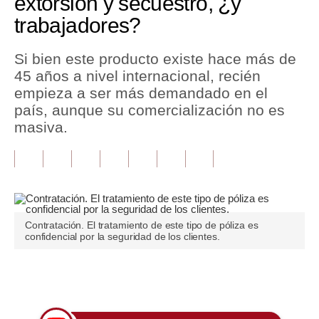
extorsión y secuestro, ¿y
trabajadores?
Tu Dinero
Finanzas Personales
Si bien este producto existe hace más de
45 años a nivel internacional, recién
Inmobiliarias
empieza a ser más demandado en el
país, aunque su comercialización no es
Plus G
masiva.
Opinión
Editorial
Pregunta de hoy
Contratación. El tratamiento de este tipo de póliza es
Blogs
confidencial por la seguridad de los clientes.
Tendencias
Únete a nuestro canal
Lujo
Viajes