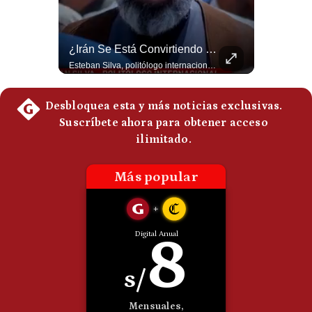
Politica
De
Cookies
La Verdadera Razón Por La Que China Apoya A Irán | Gestión Mundo
¿Irán Se Está Convirtiendo En Un Régimen Militar? | #radar24
Preguntas
Guido Larson, analista internacional explica que la guerra no puede entenderse únicamente como un enfrentamiento entre Estados Unidos e Irán, sino también dentro de la competencia global entre Washington y Pekín. El analista sostiene que China mantiene su relación petrolera con Irán y que le interesa que Estados Unidos consuma recursos y pierda influencia. 🚀 ¿Quieres entender el mundo sin ruido? Únete a nuestra comunidad y forma parte del cambio. #GestiónNewsroomLive #NoticiasGlobales #AnálisisGeopolítico #EconomíaMundial #IA #Geopolítica #LatinosEnUSA #NoticiasEnEspañol 👉 Suscríbete y activa la campana para no perderte nuestro análisis diario. 🌎 Síguenos en nuestras redes sociales: 📌 Web oficial: https://gestion.pe/mundo/ 📌 LinkedIn: http://bit.ly/3HYIET0 📌 X (Twitter): http://bit.ly/4noZtX9 📌 TikTok: http://bit.ly/4evB6TO
Esteban Silva, politólogo internacional, señala que algunos analistas consideran que la estructura religiosa iraní estaría sirviendo para sostener el poder de una cúpula militar. Explica que la Guardia Revolucionaria está aumentando su influencia sobre la seguridad, las decisiones estratégicas y hasta asuntos económicos como el estrecho de Ormuz. #Iran #GuardiaRevolucionaria #Geopolitica #NoticiasInternacionales #Shorts 👉 Suscríbete y activa la campana para no perderte nuestro análisis diario. 🌎 Síguenos en nuestras redes sociales: 📌 Web oficial: https://gestion.pe/mundo/ 📌 LinkedIn: http://bit.ly/3HYIET0 📌 X (Twitter): http://bit.ly/4noZtX9 📌 TikTok: http://bit.ly/4evB6TO
Frecuentes