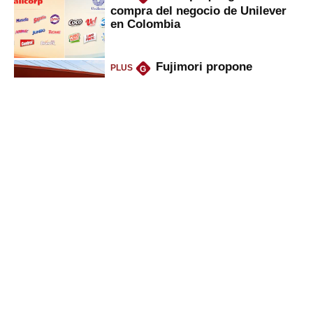
compra del negocio de Unilever
en Colombia
Fujimori propone
PLUS
G
eliminar ley que puso en jaque
peajes: ¿qué cambios implicaría?
Oliver Stark regresa a
PLUS
G
Petroperú: lo que dice el ministro
del Minem sobre la petrolera
Viviendas sociales
PLUS
G
quedarían fuera del negocio de
alquiler: la propuesta del
gobierno
Gestión
Director Periodístico (e)