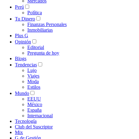
Mercados
Perú
Política
Tu Dinero
Finanzas Personales
Inmobiliarias
Plus G
Opinión
Editorial
Pregunta de hoy
Blogs
Tendencias
Lujo
Viajes
Moda
Estilos
Mundo
EEUU
México
España
Internacional
Tecnología
Club del Suscriptor
Mix
G de Gestión