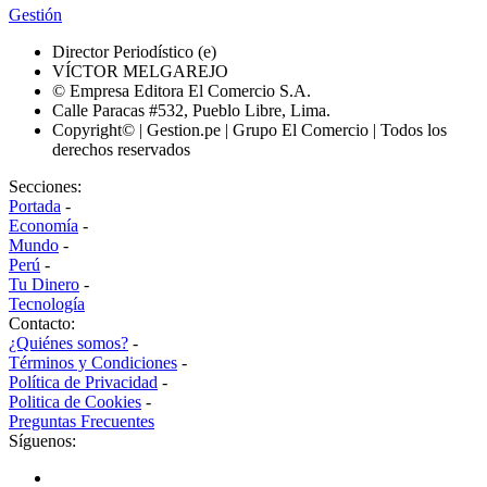
Gestión
Director Periodístico (e)
VÍCTOR MELGAREJO
© Empresa Editora El Comercio S.A.
Calle Paracas #532, Pueblo Libre, Lima.
Copyright© | Gestion.pe | Grupo El Comercio | Todos los
derechos reservados
Secciones:
Portada
-
Economía
-
Mundo
-
Perú
-
Tu Dinero
-
Tecnología
Contacto:
¿Quiénes somos?
-
Términos y Condiciones
-
Política de Privacidad
-
Politica de Cookies
-
Preguntas Frecuentes
Síguenos: