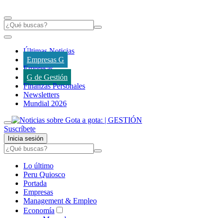
Últimas Noticias
Empresas G
Empresas
G de Gestión
Finanzas Personales
Newsletters
Mundial 2026
Suscríbete
Inicia sesión
Lo último
Peru Quiosco
Portada
Empresas
Management & Empleo
Economía