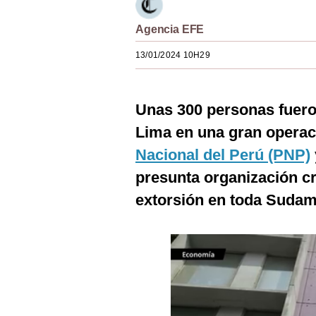
Estilos
Agencia EFE
Mundo
13/01/2024 10H29
EEUU
México
Unas 300 personas fueron
España
Lima en una gran operaci
Nacional del Perú (PNP)
Internacional
presunta organización cr
Tecnología
extorsión en toda Sudamé
Club del Suscriptor
Mix
G de Gestión
Notas Contratadas