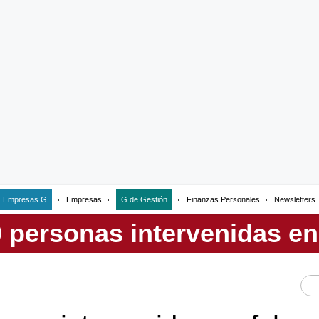
Empresas G
Empresas
G de Gestión
Finanzas Personales
Newsletters