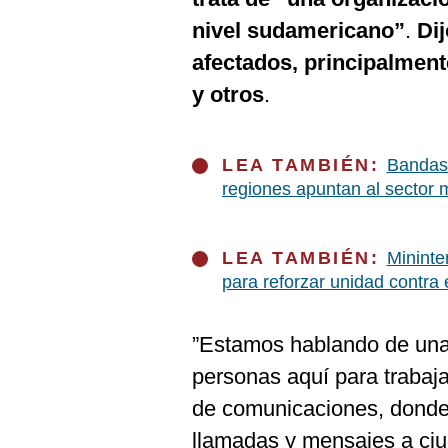
De
Cookies
nivel sudamericano”
.
Dij
Preguntas
afectados, principalment
Frecuentes
y otros
.
LEA TAMBIÉN:
Bandas 
regiones apuntan al sector 
LEA TAMBIÉN:
Mininte
para reforzar unidad contra 
”Estamos hablando de una 
personas aquí para trabaj
de comunicaciones, donde 
llamadas y mensajes a ciu