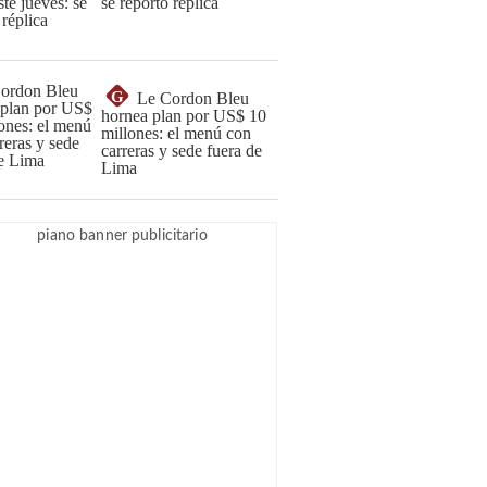
se reportó réplica
G
Le Cordon Bleu
hornea plan por US$ 10
millones: el menú con
carreras y sede fuera de
Lima