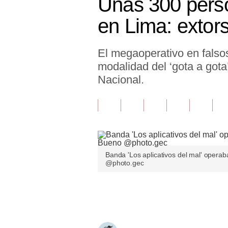
Unas 300 perso
Finanzas Personales
en Lima: extor
Inmobiliarias
El megaoperativo en falsos
Plus G
modalidad del ‘gota a gota
Opinión
Nacional.
Editorial
Pregunta de hoy
Blogs
Banda 'Los aplicativos del mal' operab
Tendencias
@photo.gec
Lujo
Únete a nuestro canal
Viajes
Moda