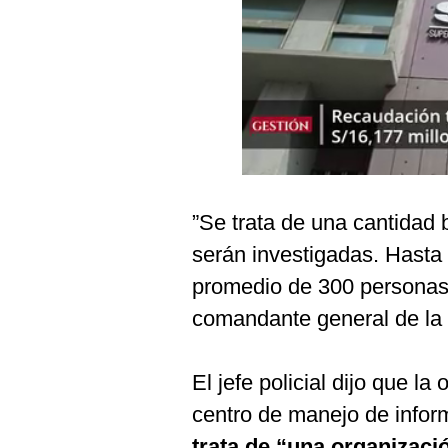
Podcast
Gestión TV
Videos
Fotogalerías
”Se trata de una cantidad
gestion.pe
serán investigadas. Hasta
¿quiénes
Somos?
promedio de 300 personas”,
Términos
comandante general de la
Y
Condiciones
Política
El jefe policial dijo que la
De
Privacidad
centro de manejo de infor
Politica
trata de “una organizaci