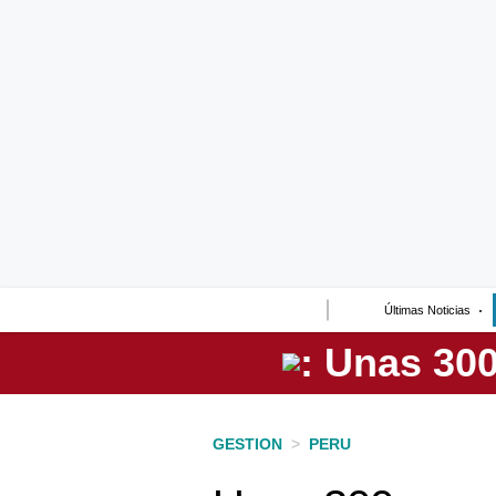
Lo último
Peru Quiosco
Portada
Empresas
Management & Empleo
Economía
Últimas Noticias
Mercados
Perú
Política
GESTION
>
PERU
Tu Dinero