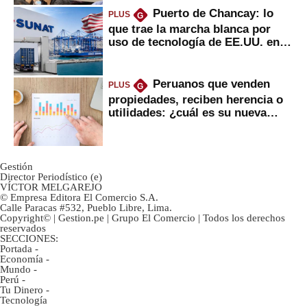
Puerto de Chancay: lo
PLUS
G
que trae la marcha blanca por
uso de tecnología de EE.UU. en
mercancías
Peruanos que venden
PLUS
G
propiedades, reciben herencia o
utilidades: ¿cuál es su nueva
inversión clave?
Gestión
Director Periodístico (e)
VÍCTOR MELGAREJO
© Empresa Editora El Comercio S.A.
Calle Paracas #532, Pueblo Libre, Lima.
Copyright© | Gestion.pe | Grupo El Comercio | Todos los derechos
reservados
SECCIONES:
Portada
-
Economía
-
Mundo
-
Perú
-
Tu Dinero
-
Tecnología