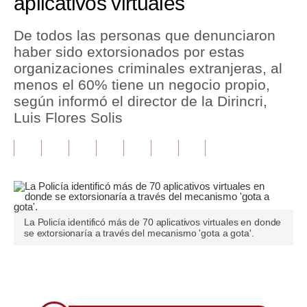
aplicativos virtuales
Tu Dinero
De todos las personas que denunciaron
haber sido extorsionados por estas
Finanzas Personales
organizaciones criminales extranjeras, al
Inmobiliarias
menos el 60% tiene un negocio propio,
según informó el director de la Dirincri,
Plus G
Luis Flores Solis
Opinión
Editorial
Pregunta de hoy
Blogs
La Policía identificó más de 70 aplicativos virtuales en donde
se extorsionaría a través del mecanismo 'gota a gota'.
Tendencias
Lujo
Únete a nuestro canal
Viajes