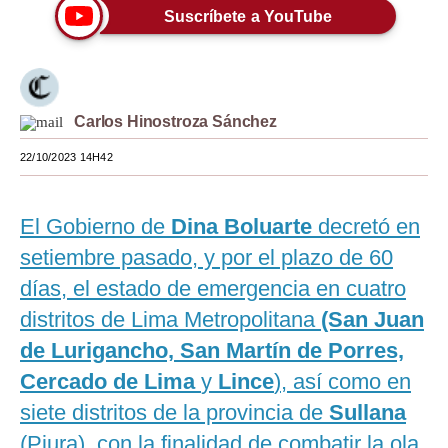
Suscríbete a YouTube
Moda
Estilos
Mundo
Carlos Hinostroza Sánchez
EEUU
22/10/2023 14H42
México
El Gobierno de
Dina Boluarte
decretó en
España
setiembre pasado, y por el plazo de 60
Internacional
días, el estado de emergencia en cuatro
Tecnología
distritos de Lima Metropolitana
(San Juan
de Lurigancho, San Martín de Porres,
Club del Suscriptor
Cercado de Lima
y
Lince
), así como en
Mix
siete distritos de la provincia de
Sullana
G de Gestión
(Piura), con la finalidad de combatir la ola