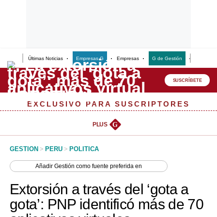
Últimas Noticias
Empresas G
Empresas
G de Gestión
Finanzas
Lo último
Peru Quiosco
SUSCRÍBETE
Portada
EXCLUSIVO PARA SUSCRIPTORES
Empresas
PLUS
G
Management & Empleo
GESTION
>
PERU
>
POLITICA
Economía
Añadir
Gestión
como fuente preferida en
Mercados
Extorsión a través del ‘gota a
Perú
gota’: PNP identificó más de 70
Política