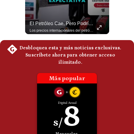
Politica
De
Cookies
¿El FIN De Infantino En La FIFA? El Grave Pronóstico Sobre Su Renuncia | #EnClaveEconómica
El Petróleo Cae, Pero Podría Dispararse Nuevamente | #radar24
Preguntas
Luis Carrillo Pinto, presidente de APEMD pronostica meses muy difíciles para Infantino y sostiene que una mayor presión de la UEFA, junto con nuevas investigaciones periodísticas, podría llevarlo a dimitir. También menciona renuncias internas y acusaciones de que el proyecto fue impulsado por una sola persona. #GianniInfantino #FIFA #UEFA #LuisCarrilloPinto #APEMD #Futbol #NoticiasDeportivas #Mundial #Shorts 👉 Suscríbete y activa la campana para no perderte nuestro análisis diario. 🌎 Síguenos en nuestras redes sociales: 📌 Web oficial: https://gestion.pe/mundo/ 📌 LinkedIn: http://bit.ly/3HYIET0 📌 X (Twitter): http://bit.ly/4noZtX9 📌 TikTok: http://bit.ly/4evB6TO
Los precios internacionales del petróleo retrocedieron ante la posibilidad de un acuerdo para reabrir el estrecho de Ormuz. Sin embargo, la caída responde solo a una expectativa diplomática y un nuevo ataque contra un buque podría hacer regresar rápidamente la prima de riesgo. #Petroleo #EstrechoDeOrmuz #EconomiaGlobal #MercadoPetrolero #Crudo #NoticiasEconomicas #Geopolitica #Shorts 👉 Suscríbete y activa la campana para no perderte nuestro análisis diario. 🌎 Síguenos en nuestras redes sociales: 📌 Web oficial: https://gestion.pe/mundo/ 📌 LinkedIn: http://bit.ly/3HYIET0 📌 X (Twitter): http://bit.ly/4noZtX9 📌 TikTok: http://bit.ly/4evB6TO
Frecuentes