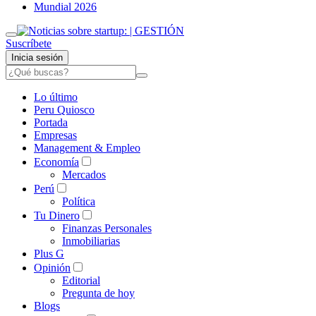
Mundial 2026
Suscríbete
Inicia sesión
Lo último
Peru Quiosco
Portada
Empresas
Management & Empleo
Economía
Mercados
Perú
Política
Tu Dinero
Finanzas Personales
Inmobiliarias
Plus G
Opinión
Editorial
Pregunta de hoy
Blogs