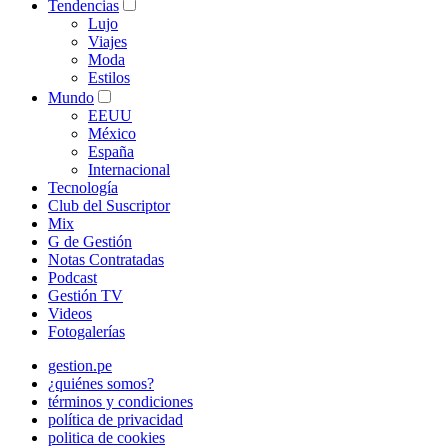
Tendencias
Lujo
Viajes
Moda
Estilos
Mundo
EEUU
México
España
Internacional
Tecnología
Club del Suscriptor
Mix
G de Gestión
Notas Contratadas
Podcast
Gestión TV
Videos
Fotogalerías
gestion.pe
¿quiénes somos?
términos y condiciones
política de privacidad
politica de cookies