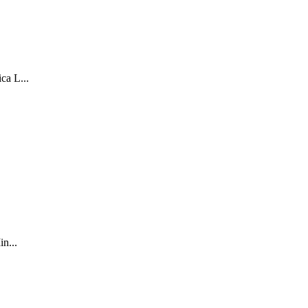
ca L...
in...