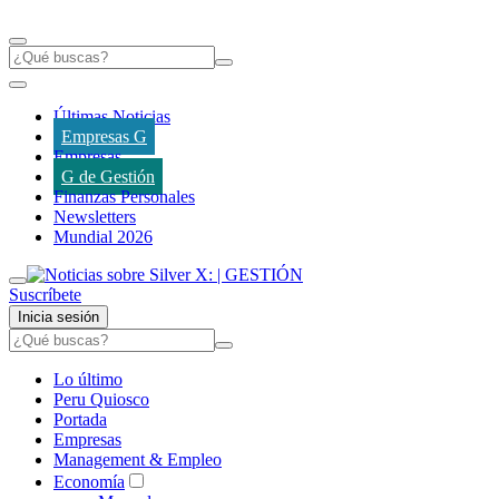
Últimas Noticias
Empresas G
Empresas
G de Gestión
Finanzas Personales
Newsletters
Mundial 2026
Suscríbete
Inicia sesión
Lo último
Peru Quiosco
Portada
Empresas
Management & Empleo
Economía