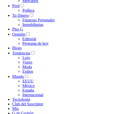
Mercados
Perú
Política
Tu Dinero
Finanzas Personales
Inmobiliarias
Plus G
Opinión
Editorial
Pregunta de hoy
Blogs
Tendencias
Lujo
Viajes
Moda
Estilos
Mundo
EEUU
México
España
Internacional
Tecnología
Club del Suscriptor
Mix
G de Gestión