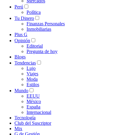
Mercados
Perú
Política
Tu Dinero
Finanzas Personales
Inmobiliarias
Plus G
Opinión
Editorial
Pregunta de hoy
Blogs
Tendencias
Lujo
Viajes
Moda
Estilos
Mundo
EEUU
México
España
Internacional
Tecnología
Club del Suscriptor
Mix
G de Gestión