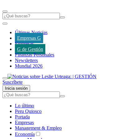
Últimas Noticias
Empresas G
Empresas
G de Gestión
Finanzas Personales
Newsletters
Mundial 2026
Suscríbete
Inicia sesión
Lo último
Peru Quiosco
Portada
Empresas
Management & Empleo
Economía