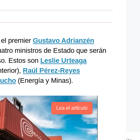
 el premier
Gustavo Adrianzén
uatro ministros de Estado que serán
so. Estos son
Leslie Urteaga
nterior),
Raúl Pérez-Reyes
ucho
(Energía y Minas).
Lea el artículo