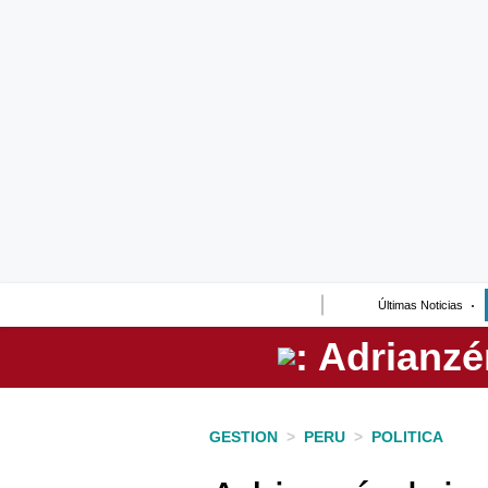
Lo último
Peru Quiosco
Portada
Empresas
Management & Empleo
Economía
Últimas Noticias
Mercados
Perú
Política
GESTION
>
PERU
>
POLITICA
Tu Dinero