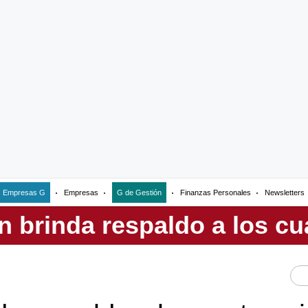
Empresas G
Empresas
G de Gestión
Finanzas Personales
Newsletters