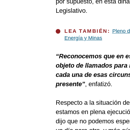
por supuesto, en esta diná
De
Cookies
Legislativo.
Preguntas
Frecuentes
LEA TAMBIÉN:
Pleno d
Energía y Minas
“Reconocemos que en es
objeto de llamados para 
cada una de esas circuns
presente”
, enfatizó.
Respecto a la situación d
estamos en plena ejecució
dijo que no podemos esper