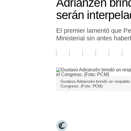
Adrianzén brind
Finanzas Personales
serán interpel
Inmobiliarias
El premier lamentó que Per
Plus G
Ministerial sin antes habe
Opinión
Editorial
Pregunta de hoy
Blogs
Gustavo Adrianzén brindó un respaldo a
Congreso. (Foto: PCM)
Tendencias
Lujo
Únete a nuestro canal
Viajes
Moda