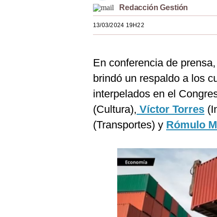
Redacción Gestión
Estilos
13/03/2024 19H22
Mundo
EEUU
En conferencia de prensa,
México
brindó un respaldo a los c
España
interpelados en el Congre
Internacional
(Cultura),
Víctor Torres
(I
(Transportes) y
Rómulo M
Tecnología
Club del Suscriptor
Mix
G de Gestión
Notas Contratadas