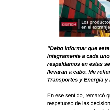
Podcast
Gestión TV
Videos
Fotogalerías
“Debo informar que este 
gestion.pe
íntegramente a cada uno 
¿quiénes
respaldamos en estas se
Somos?
llevarán a cabo. Me refier
Términos
Transportes y Energía y
Y
Condiciones
Política
En ese sentido, remarcó q
De
Privacidad
respetuoso de las decisio
Politica