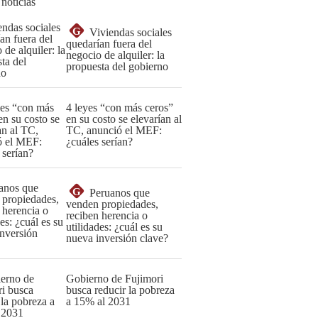
 noticias
G
Viviendas sociales
quedarían fuera del
negocio de alquiler: la
propuesta del gobierno
4 leyes “con más ceros”
en su costo se elevarían al
TC, anunció el MEF:
¿cuáles serían?
G
Peruanos que
venden propiedades,
reciben herencia o
utilidades: ¿cuál es su
nueva inversión clave?
Gobierno de Fujimori
busca reducir la pobreza
a 15% al 2031