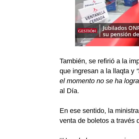
Podcast
Gestión TV
Videos
Fotogalerías
También, se refirió a la i
gestion.pe
que ingresan a la llaqta y
¿quiénes
el momento no se ha logra
Somos?
al Día.
Términos
Y
Condiciones
En ese sentido, la ministra 
Política
venta de boletos a través 
De
Privacidad
Politica