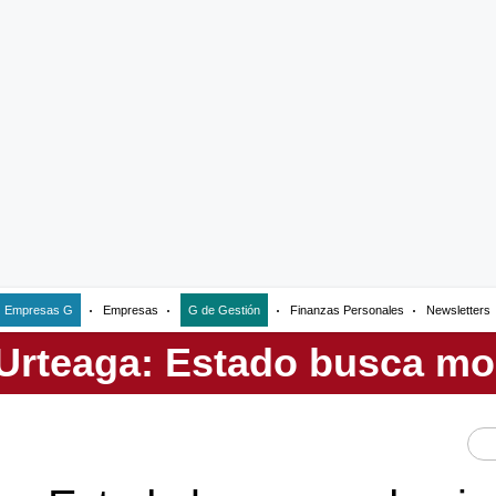
Empresas G
Empresas
G de Gestión
Finanzas Personales
Newsletters