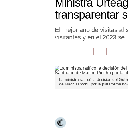
Ministra Urtea
Finanzas Personales
transparentar 
Inmobiliarias
El mejor año de visitas al
Plus G
visitantes y en el 2023 se
Opinión
Editorial
Pregunta de hoy
Blogs
La ministra ratificó la decisión del Go
de Machu Picchu por la plataforma bole
Tendencias
Lujo
Únete a nuestro canal
Viajes
Moda