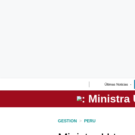
Lo último
Peru Quiosco
Portada
Empresas
Management & Empleo
Economía
Últimas Noticias
Mercados
Perú
Política
GESTION
>
PERU
Tu Dinero