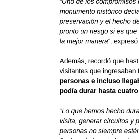
“
Uno de los compromisos d
De
Cookies
monumento histórico decl
Preguntas
preservación y el hecho de 
Frecuentes
pronto un riesgo si es que
la mejor manera
”, expresó
Además, recordó que hast
visitantes que ingresaba
personas e incluso llegab
podía durar hasta cuatro
“
Lo que hemos hecho duran
visita, generar circuitos y
personas no siempre estén