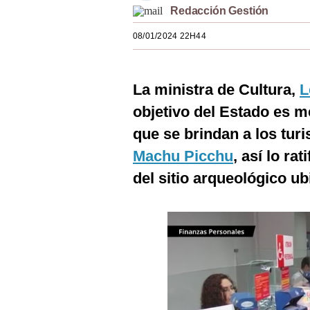
Redacción Gestión
Estilos
08/01/2024 22H44
Mundo
EEUU
La ministra de Cultura,
L
México
objetivo del Estado es m
España
que se brindan a los tur
Internacional
Machu Picchu
, así lo ra
del sitio arqueológico u
Tecnología
Club del Suscriptor
Mix
G de Gestión
Notas Contratadas