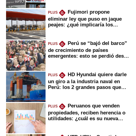
Fujimori propone
PLUS
G
eliminar ley que puso en jaque
peajes: ¿qué implicaría los
usuarios?
Perú se “bajó del barco”
PLUS
G
de crecimiento de países
emergentes: esto se perdió desde
2022
HD Hyundai quiere darle
PLUS
G
un giro a la industria naval en
Perú: los 2 grandes pasos que
daría
Peruanos que venden
PLUS
G
propiedades, reciben herencia o
utilidades: ¿cuál es su nueva
inversión clave?