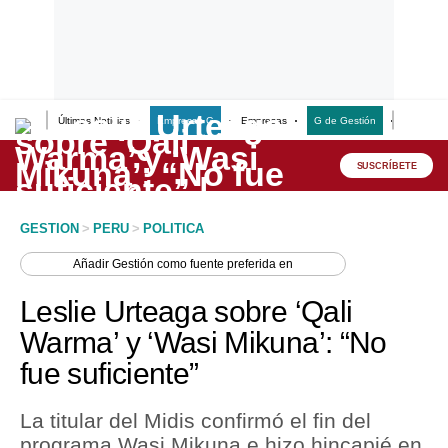
Últimas Noticias
Empresas G
Empresas
G de Gestión
Finanzas
Lo último
Peru Quiosco
SUSCRÍBETE
Portada
GESTION
>
PERU
>
POLITICA
Empresas
Añadir
Gestión
como fuente preferida en
Management & Empleo
Leslie Urteaga sobre ‘Qali
Economía
Warma’ y ‘Wasi Mikuna’: “No
fue suficiente”
Mercados
Perú
La titular del Midis confirmó el fin del
programa Wasi Mikuna e hizo hincapié en
Política