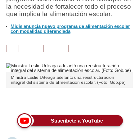
la necesidad de fortalecer todo el proceso
Tu Dinero
que implica la alimentación escolar.
Finanzas Personales
Midis anuncia nuevo programa de alimentación escolar
con modalidad diferenciada
Inmobiliarias
Plus G
Opinión
Editorial
Ministra Leslie Urteaga adelantó una reestructuración
integral del sistema de alimentación escolar. (Foto: Gob.pe)
Pregunta de hoy
Blogs
Únete a nuestro canal
Tendencias
Suscríbete a YouTube
Lujo
Viajes