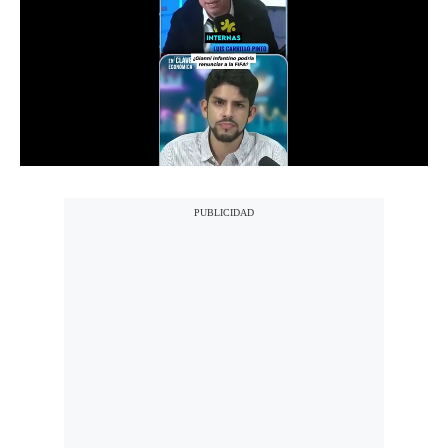
Notas Contratadas
Podcast
Gestión TV
Videos
Fotogalerías
gestion.pe
¿quiénes
Somos?
Términos
Y
Condiciones
Política
De
Privacidad