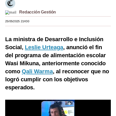
Moda
Redacción Gestión
Estilos
25/05/2025 21H30
Mundo
La ministra de Desarrollo e Inclusión
EEUU
Social,
Leslie Urteaga
, anunció el fin
México
del programa de alimentación escolar
España
Wasi Mikuna, anteriormente conocido
Internacional
como
Qali Warma
, al reconocer que no
logró cumplir con los objetivos
Tecnología
esperados.
Club del Suscriptor
Mix
G de Gestión