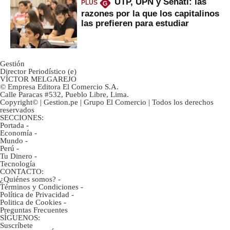
UTP, UPN y Senati: las
PLUS
G
razones por la que los capitalinos
las prefieren para estudiar
Gestión
Director Periodístico (e)
VÍCTOR MELGAREJO
© Empresa Editora El Comercio S.A.
Calle Paracas #532, Pueblo Libre, Lima.
Copyright© | Gestion.pe | Grupo El Comercio | Todos los derechos
reservados
SECCIONES:
Portada
-
Economía
-
Mundo
-
Perú
-
Tu Dinero
-
Tecnología
CONTACTO:
¿Quiénes somos?
-
Términos y Condiciones
-
Política de Privacidad
-
Politica de Cookies
-
Preguntas Frecuentes
SÍGUENOS:
Suscríbete