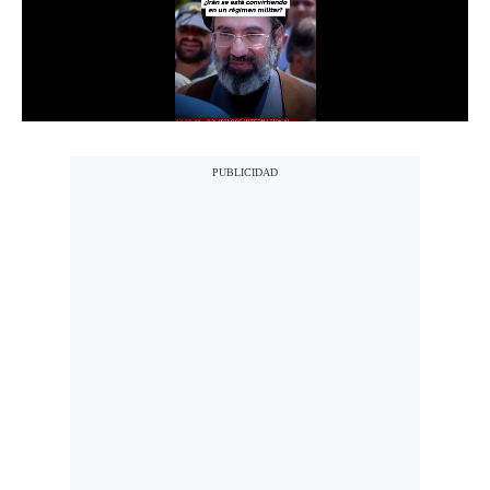
Notas Contratadas
Podcast
Gestión TV
Videos
Fotogalerías
gestion.pe
¿quiénes
Somos?
Términos
Y
Condiciones
Política
De
Privacidad