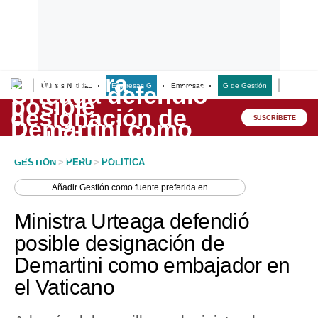
Últimas Noticias
Empresas G
Empresas
G de Gestión
Finanzas
Lo último
Peru Quiosco
SUSCRÍBETE
Portada
GESTION
>
PERU
>
POLITICA
Empresas
Añadir
Gestión
como fuente preferida en
Management & Empleo
Ministra Urteaga defendió
Economía
posible designación de
Demartini como embajador en
Mercados
el Vaticano
Perú
Política