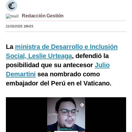
Moda
Redacción Gestión
Estilos
21/02/2025 18H25
Mundo
EEUU
La
ministra de Desarrollo e Inclusión
Social, Leslie Urteaga
, defendió la
México
posibilidad que su antecesor
Julio
España
Demartini
sea nombrado como
Internacional
embajador del Perú en el Vaticano.
Tecnología
Club del Suscriptor
Mix
G de Gestión