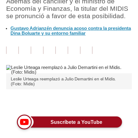
Además del canciller y el ministro de
Economía y Finanzas, la titular del MIDIS
Tu Dinero
se pronunció a favor de esta posibilidad.
Finanzas Personales
Gustavo Adrianzén denuncia acoso contra la presidenta
Dina Boluarte y su entorno familiar
Inmobiliarias
Plus G
Opinión
Editorial
Leslie Urteaga reemplazó a Julio Demartini en el Midis.
(Foto: Midis)
Pregunta de hoy
Blogs
Únete a nuestro canal
Tendencias
Suscríbete a YouTube
Lujo
Viajes