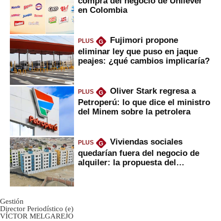
compra del negocio de Unilever
en Colombia
Fujimori propone
PLUS
G
eliminar ley que puso en jaque
peajes: ¿qué cambios implicaría?
Oliver Stark regresa a
PLUS
G
Petroperú: lo que dice el ministro
del Minem sobre la petrolera
Viviendas sociales
PLUS
G
quedarían fuera del negocio de
alquiler: la propuesta del
gobierno
Gestión
Director Periodístico (e)
VÍCTOR MELGAREJO