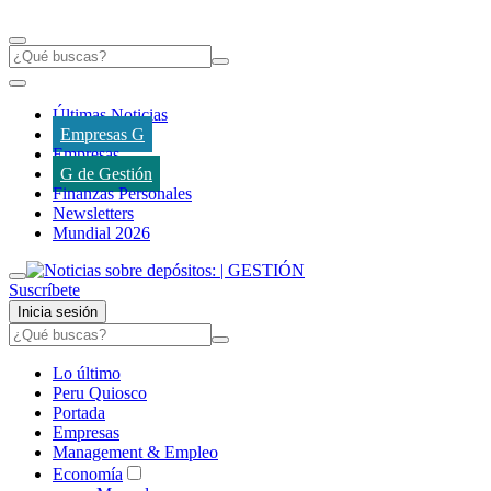
Últimas Noticias
Empresas G
Empresas
G de Gestión
Finanzas Personales
Newsletters
Mundial 2026
Suscríbete
Inicia sesión
Lo último
Peru Quiosco
Portada
Empresas
Management & Empleo
Economía