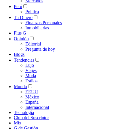
Mercados
Perú
Política
Tu Dinero
Finanzas Personales
Inmobiliarias
Plus G
Opinión
Editorial
Pregunta de hoy
Blogs
Tendencias
Lujo
Viajes
Moda
Estilos
Mundo
EEUU
México
España
Internacional
Tecnología
Club del Suscriptor
Mix
G de Gestión