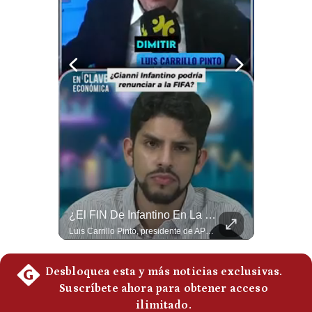
Notas Contratadas
Podcast
Gestión TV
Videos
Fotogalerías
gestion.pe
¿quiénes
El Petróleo Cae, Pero Podría Dispararse Nuevamente | #radar24
¿El FIN De Infantino En La FIFA? El Grave Pronóstico Sobre Su Renuncia | #EnClaveEconómica
Somos?
Los precios internacionales del petróleo retrocedieron ante la posibilidad de un acuerdo para reabrir el estrecho de Ormuz. Sin embargo, la caída responde solo a una expectativa diplomática y un nuevo ataque contra un buque podría hacer regresar rápidamente la prima de riesgo. #Petroleo #EstrechoDeOrmuz #EconomiaGlobal #MercadoPetrolero #Crudo #NoticiasEconomicas #Geopolitica #Shorts 👉 Suscríbete y activa la campana para no perderte nuestro análisis diario. 🌎 Síguenos en nuestras redes sociales: 📌 Web oficial: https://gestion.pe/mundo/ 📌 LinkedIn: http://bit.ly/3HYIET0 📌 X (Twitter): http://bit.ly/4noZtX9 📌 TikTok: http://bit.ly/4evB6TO
Luis Carrillo Pinto, presidente de APEMD pronostica meses muy difíciles para Infantino y sostiene que una mayor presión de la UEFA, junto con nuevas investigaciones periodísticas, podría llevarlo a dimitir. También menciona renuncias internas y acusaciones de que el proyecto fue impulsado por una sola persona. #GianniInfantino #FIFA #UEFA #LuisCarrilloPinto #APEMD #Futbol #NoticiasDeportivas #Mundial #Shorts 👉 Suscríbete y activa la campana para no perderte nuestro análisis diario. 🌎 Síguenos en nuestras redes sociales: 📌 Web oficial: https://gestion.pe/mundo/ 📌 LinkedIn: http://bit.ly/3HYIET0 📌 X (Twitter): http://bit.ly/4noZtX9 📌 TikTok: http://bit.ly/4evB6TO
Términos
Y
Condiciones
Política
De
Privacidad