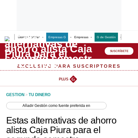
Últimas Noticias
Empresas G
Empresas
G de Gestión
Finanzas
Lo último
Peru Quiosco
SUSCRÍBETE
Portada
EXCLUSIVO PARA SUSCRIPTORES
Empresas
PLUS
G
Management & Empleo
GESTION
>
TU DINERO
Economía
Añadir
Gestión
como fuente preferida en
Mercados
Estas alternativas de ahorro
Perú
alista Caja Piura para el
Política