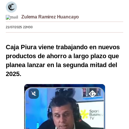
Moda
Zulema Ramirez Huancayo
Estilos
21/07/2025 22H30
Mundo
EEUU
Caja Piura viene trabajando en nuevos
México
productos de ahorro a largo plazo que
planea lanzar en la segunda mitad del
España
2025.
Internacional
Tecnología
Club del Suscriptor
Mix
G de Gestión