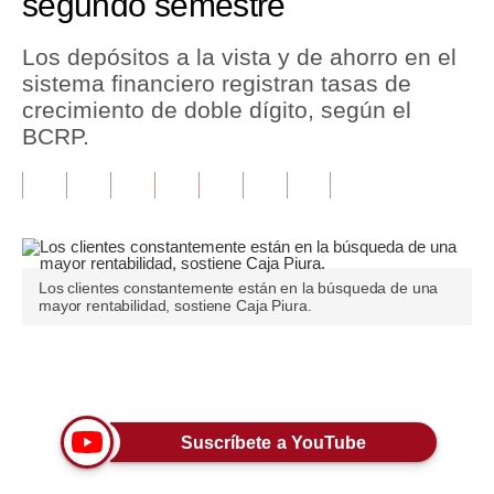
segundo semestre
Tu Dinero
Los depósitos a la vista y de ahorro en el
sistema financiero registran tasas de
Finanzas Personales
crecimiento de doble dígito, según el
Inmobiliarias
BCRP.
Plus G
Opinión
Editorial
Los clientes constantemente están en la búsqueda de una
mayor rentabilidad, sostiene Caja Piura.
Pregunta de hoy
Blogs
Únete a nuestro canal
Tendencias
Lujo
Suscríbete a YouTube
Viajes