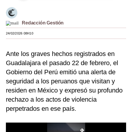
Moda
Estilos
Redacción Gestión
Mundo
24/02/2026 08H10
EEUU
Ante los graves hechos registrados en
México
Guadalajara el pasado 22 de febrero, el
España
Gobierno del Perú emitió una alerta de
Internacional
seguridad a los peruanos que visitan y
residen en México y expresó su profundo
Tecnología
rechazo a los actos de violencia
Club del Suscriptor
perpetrados en ese país.
Mix
G de Gestión