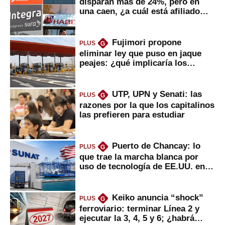
disparan más de 24%, pero en
una caen, ¿a cuál está afiliado
usted?
Fujimori propone
PLUS
G
eliminar ley que puso en jaque
peajes: ¿qué implicaría los
usuarios?
UTP, UPN y Senati: las
PLUS
G
razones por la que los capitalinos
las prefieren para estudiar
Puerto de Chancay: lo
PLUS
G
que trae la marcha blanca por
uso de tecnología de EE.UU. en
mercancías
Keiko anuncia “shock”
PLUS
G
ferroviario: terminar Línea 2 y
ejecutar la 3, 4, 5 y 6; ¿habrá