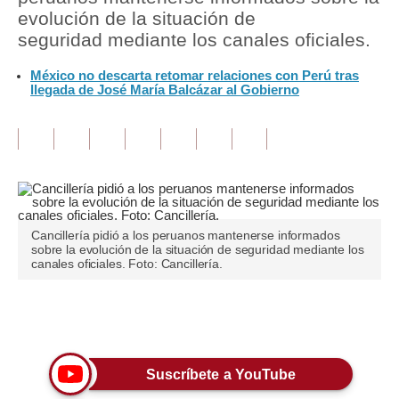
evolución de la situación de
Tu Dinero
seguridad mediante los canales oficiales.
Finanzas Personales
México no descarta retomar relaciones con Perú tras
llegada de José María Balcázar al Gobierno
Inmobiliarias
Plus G
Opinión
Editorial
Cancillería pidió a los peruanos mantenerse informados
Pregunta de hoy
sobre la evolución de la situación de seguridad mediante los
canales oficiales. Foto: Cancillería.
Blogs
Tendencias
Únete a nuestro canal
Lujo
Suscríbete a YouTube
Viajes