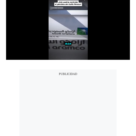
Notas Contratadas
Podcast
Gestión TV
Videos
Fotogalerías
gestion.pe
¿quiénes
Somos?
Términos
Y
Condiciones
Política
De
Privacidad