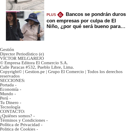
avances?
Bancos se pondrán duros
PLUS
G
con empresas por culpa de El
Niño, ¿por qué será bueno para
ahorristas?
Gestión
Director Periodístico (e)
VÍCTOR MELGAREJO
© Empresa Editora El Comercio S.A.
Calle Paracas #532, Pueblo Libre, Lima.
Copyright© | Gestion.pe | Grupo El Comercio | Todos los derechos
reservados
SECCIONES:
Portada
-
Economía
-
Mundo
-
Perú
-
Tu Dinero
-
Tecnología
CONTACTO:
¿Quiénes somos?
-
Términos y Condiciones
-
Política de Privacidad
-
Politica de Cookies
-