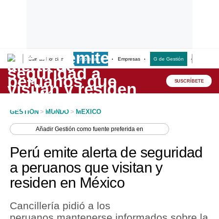
Últimas Noticias
Empresas G
Empresas
G de Gestión
Finanzas
Lo último
Peru Quiosco
SUSCRÍBETE
Portada
GESTION
>
MUNDO
>
MEXICO
Empresas
Añadir
Gestión
como fuente preferida en
Management & Empleo
Perú emite alerta de seguridad
Economía
a peruanos que visitan y
residen en México
Mercados
Perú
Cancillería pidió a los
peruanos mantenerse informados sobre la
Política