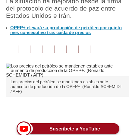
La situación ha mejorado desde la firma
del protocolo de acuerdo de paz entre
Tu Dinero
Estados Unidos e Irán.
Finanzas Personales
OPEP+ elevará su producción de petróleo por quinto
mes consecutivo tras caída de precios
Inmobiliarias
Plus G
Opinión
Editorial
Los precios del petróleo se mantienen estables ante
Pregunta de hoy
aumento de producción de la OPEP+. (Ronaldo SCHEMIDT
/ AFP)
Blogs
Tendencias
Únete a nuestro canal
Lujo
Suscríbete a YouTube
Viajes