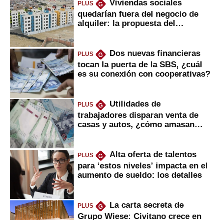
Viviendas sociales
PLUS
G
quedarían fuera del negocio de
alquiler: la propuesta del
gobierno
Dos nuevas financieras
PLUS
G
tocan la puerta de la SBS, ¿cuál
es su conexión con cooperativas?
Utilidades de
PLUS
G
trabajadores disparan venta de
casas y autos, ¿cómo amasan
tanta liquidez?
Alta oferta de talentos
PLUS
G
para ‘estos niveles’ impacta en el
aumento de sueldo: los detalles
La carta secreta de
PLUS
G
Grupo Wiese: Civitano crece en