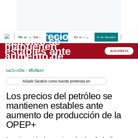
Últimas Noticias
Empresas G
Empresas
G de Gestión
Finanzas
Lo último
Peru Quiosco
SUSCRÍBETE
Portada
GESTION
>
MUNDO
Empresas
Añadir
Gestión
como fuente preferida en
Management & Empleo
Los precios del petróleo se
Economía
mantienen estables ante
aumento de producción de la
Mercados
OPEP+
Perú
Política