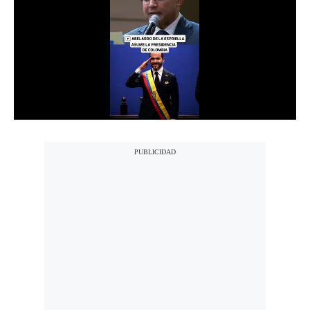
Notas Contratadas
Podcast
Gestión TV
Videos
Fotogalerías
gestion.pe
¿quiénes
Somos?
Términos
Y
Condiciones
Política
De
Privacidad