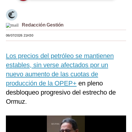
Moda
Estilos
Redacción Gestión
Mundo
06/07/2026 21H30
EEUU
Los precios del petróleo se mantienen
México
estables, sin verse afectados por un
España
nuevo aumento de las cuotas de
Internacional
producción de la OPEP+
en pleno
desbloqueo progresivo del estrecho de
Tecnología
Ormuz.
Club del Suscriptor
Mix
G de Gestión